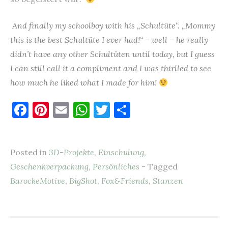
And finally my schoolboy with his „Schultüte“. „Mommy
this is the best Schultüte I ever had!“ – well – he really
didn’t have any other Schultüten until today, but I guess
I can still call it a compliment and I was thirlled to see
how much he liked what I made for him!
F
Pi
E
W
T
T
a
nt
m
h
w
ei
c
er
ai
at
it
le
Posted in
3D-Projekte
,
Einschulung
,
e
es
l
s
te
n
Geschenkverpackung
,
Persönliches
- Tagged
b
t
A
r
BarockeMotive
,
BigShot
,
Fox&Friends
,
Stanzen
o
p
o
p
k