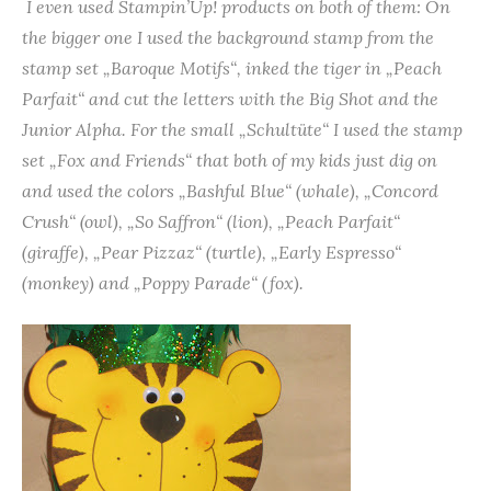
I even used Stampin’Up! products on both of them: On
the bigger one I used the background stamp from the
stamp set „Baroque Motifs“, inked the tiger in „Peach
Parfait“ and cut the letters with the Big Shot and the
Junior Alpha. For the small „Schultüte“ I used the stamp
set „Fox and Friends“ that both of my kids just dig on
and used the colors „Bashful Blue“ (whale), „Concord
Crush“ (owl), „So Saffron“ (lion), „Peach Parfait“
(giraffe), „Pear Pizzaz“ (turtle), „Early Espresso“
(monkey) and „Poppy Parade“ (fox).