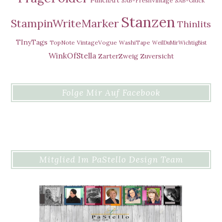
SAB-FreshVintage
SAB-Glück
Stanzen
StampinWriteMarker
Thinlits
TInyTags
TopNote
VintageVogue
WashiTape
WeilDuMirWichtigBist
WinkOfStella
ZarterZweig
Zuversicht
Folge Mir Auf Facebook
Mitglied Im PaStello Design Team