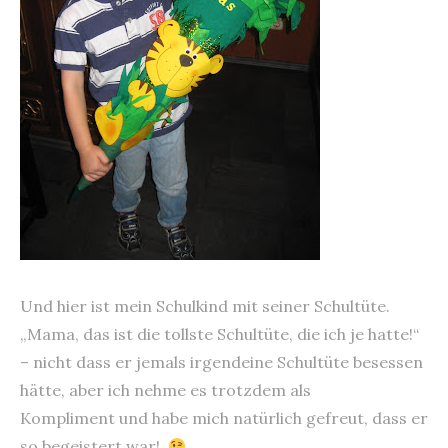
Und hier ist mein Schulkind mit seiner Schultüte.
„Mama, das ist die tollste Schultüte, die ich je hatte!“
– nicht dass er jemals irgendeine Schultüte besessen
hätte, aber ich nehme es trotzdem als
Kompliment und habe mich natürlich gefreut, dass er
so begeistert war!