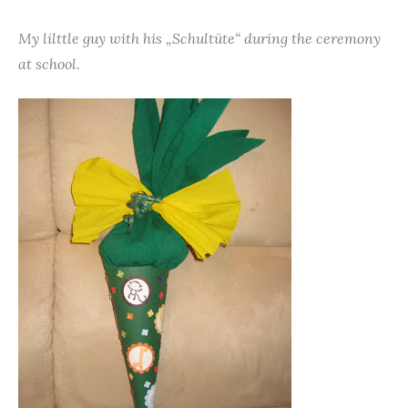
My lilttle guy with his „Schultüte“ during the ceremony
at school.