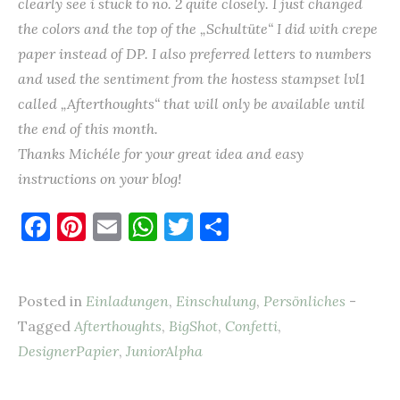
clearly see i stuck to no. 2 quite closely. I just changed
the colors and the top of the „Schultüte“ I did with crepe
paper instead of DP. I also preferred letters to numbers
and used the sentiment from the hostess stampset lvl1
called „Afterthoughts“ that will only be available until
the end of this month.
Thanks Michéle for your great idea and easy
instructions on your blog!
F
Pi
E
W
T
T
a
nt
m
h
w
ei
c
er
ai
at
it
le
Posted in
Einladungen
,
Einschulung
,
Persönliches
-
e
es
l
s
te
n
Tagged
Afterthoughts
,
BigShot
,
Confetti
,
b
t
A
r
DesignerPapier
,
JuniorAlpha
o
p
o
p