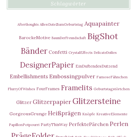
Schlagwörter
Aquapainter
AllesGuteZumGeburtstag
Afterthoughts
BigShot
BarockeMotive
BaumDerFreundschaft
Bänder
Confetti
CrystalEffects
DelicateDoilies
DesignerPapier
EinDuftendesDutzend
Embossingpulver
Embellishments
FamoseFähnchen
Framelits
FourFrames
FlurryOfWishes
Geburtstagstörtchen
Glitzersteine
Glitzerpapier
Glitzer
Heißprägen
GorgeousGrunge
Knöpfe
KreativeElemente
Perlen
PerfektePärchen
PartyThisWay
PapillonPotpourri
PrägeFolder
PunchArt