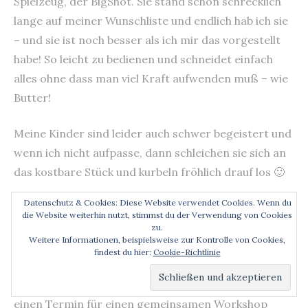
Spielzeug, der BigShot. Sie stand schon schrecklich
lange auf meiner Wunschliste und endlich hab ich sie
– und sie ist noch besser als ich mir das vorgestellt
habe! So leicht zu bedienen und schneidet einfach
alles ohne dass man viel Kraft aufwenden muß – wie
Butter!
Meine Kinder sind leider auch schwer begeistert und
wenn ich nicht aufpasse, dann schleichen sie sich an
das kostbare Stück und kurbeln fröhlich drauf los 🙂
Datenschutz & Cookies: Diese Website verwendet Cookies. Wenn du
Ich freue mich schon darauf, Euch weitere Projekte
die Website weiterhin nutzt, stimmst du der Verwendung von Cookies
mit der Big Shot zu zeigen. Und nicht vergessen:
zu.
Weitere Informationen, beispielsweise zur Kontrolle von Cookies,
Wenn ihr mal Lust haben solltet, die Big Shot selbst
findest du hier:
Cookie-Richtlinie
auszuprobieren, oder auf andere Weise kreativ zu
werden, dann meldet Euch bei mir und wir können
einen Termin für einen gemeinsamen Workshop