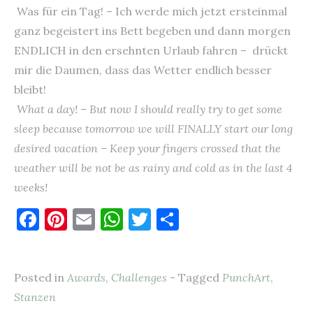
Was für ein Tag! – Ich werde mich jetzt ersteinmal
ganz begeistert ins Bett begeben und dann morgen
ENDLICH in den ersehnten Urlaub fahren – drückt
mir die Daumen, dass das Wetter endlich besser
bleibt!
What a day! – But now I should really try to get some
sleep because tomorrow we will FINALLY start our long
desired vacation – Keep your fingers crossed that the
weather will be not be as rainy and cold as in the last 4
weeks!
F
Pi
E
W
T
T
a
nt
m
h
w
ei
c
er
ai
at
it
le
Posted in
Awards
,
Challenges
- Tagged
PunchArt
,
e
es
l
s
te
n
Stanzen
b
t
A
r