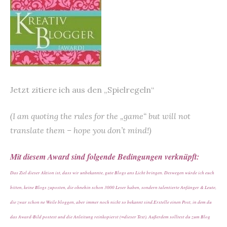
Jetzt zitiere ich aus den „Spielregeln“
(I am quoting the rules for the „game“ but will not
translate them – hope you don’t mind!)
Mit diesem Award sind folgende Bedingungen verknüpft:
Das Ziel dieser Aktion ist, dass wir unbekannte, gute Blogs ans Licht bringen. Deswegen würde ich euch
bitten, keine Blogs zuposten, die ohnehin schon 3000 Leser haben, sondern talentierte Anfänger & Leute,
die zwar schon ne Weile bloggen, aber immer noch nicht so bekannt sind.
Erstelle einen Post, in dem du
das Award-Bild postest und die Anleitung reinkopierst (=dieser Text). Außerdem solltest du zum Blog