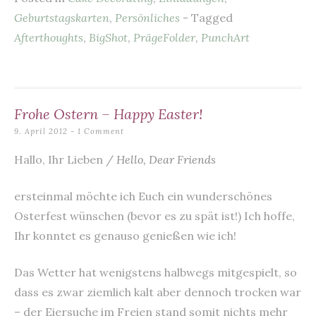
e
es
l
s
te
n
Geburtstagskarten
,
Persönliches
- Tagged
b
t
A
r
Afterthoughts
,
BigShot
,
PrägeFolder
,
PunchArt
o
p
o
p
k
Frohe Ostern – Happy Easter!
9. April 2012
1 Comment
Hallo, Ihr Lieben /
Hello, Dear Friends
ersteinmal möchte ich Euch ein wunderschönes
Osterfest wünschen (bevor es zu spät ist!) Ich hoffe,
Ihr konntet es genauso genießen wie ich!
Das Wetter hat wenigstens halbwegs mitgespielt, so
dass es zwar ziemlich kalt aber dennoch trocken war
– der Eiersuche im Freien stand somit nichts mehr