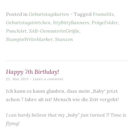
c
er
ai
at
it
le
Posted in
Geburtstagskarten
- Tagged
Framelits
,
e
es
l
s
te
n
Geburtstagstörtchen
,
IttyBittyBanners
,
PrägeFolder
,
b
t
A
r
PunchArt
,
SAB-GemusterteGrüße
,
o
p
StampinWriteMarker
,
Stanzen
o
p
k
Happy 7th Birthday!
22. Mai 2013
Leave a comment
Ich kann es kaum glauben, dass mein „Baby“ jetzt
schon 7 Jahre alt ist! Mensch wie die Zeit vergeht!
I can hardy believe that my „baby“ just turned 7! Time is
flying!