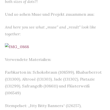
both sizes of dots?!
Und so sehen Muse und Projekt zusammen aus:
And here you see what „muse“ and „result“ look like
together:
Verwendete Materialien:
Farbkarton in: Schokobraun (108599), Rhabarberrot
(131300), Altrosé (131303), Jade (131302), Pistazie
(131299), Safrangelb (108611) und Flüsterweiß
(106549)
Stempelset: „Itty Bitty Banners“ (126257),