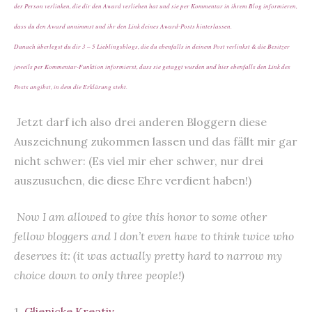
der Person verlinken, die dir den Award verliehen hat und sie per Kommentar in ihrem Blog informieren,
dass du den Award annimmst und ihr den Link deines Award-Posts hinterlassen.
Danach überlegst du dir 3 – 5 Lieblingsblogs, die du ebenfalls in deinem Post verlinkst & die Besitzer
jeweils per Kommentar-Funktion informierst, dass sie getaggt wurden und hier ebenfalls den Link des
Posts angibst, in dem die Erklärung steht.
Jetzt darf ich also drei anderen Bloggern diese
Auszeichnung zukommen lassen und das fällt mir gar
nicht schwer: (Es viel mir eher schwer, nur drei
auszusuchen, die diese Ehre verdient haben!)
Now I am allowed to give this honor to some other
fellow bloggers and I don’t even have to think twice who
deserves it: (it was actually pretty hard to narrow my
choice down to only three people!)
1.
Glienicke Kreativ