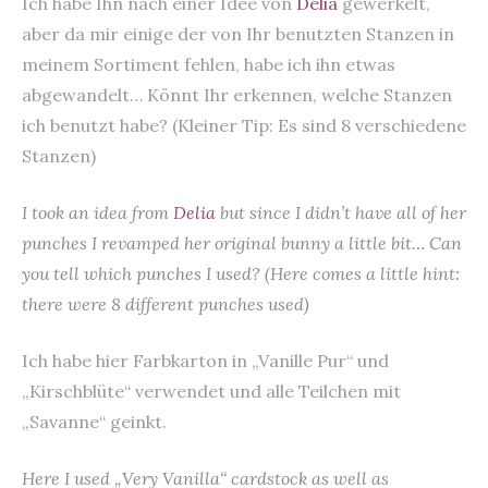
Ich habe Ihn nach einer Idee von
Delia
gewerkelt,
aber da mir einige der von Ihr benutzten Stanzen in
meinem Sortiment fehlen, habe ich ihn etwas
abgewandelt… Könnt Ihr erkennen, welche Stanzen
ich benutzt habe? (Kleiner Tip: Es sind 8 verschiedene
Stanzen)
I took an idea from
Delia
but since I didn’t have all of her
punches I revamped her original bunny a little bit… Can
you tell which punches I used? (Here comes a little hint:
there were 8 different punches used)
Ich habe hier Farbkarton in „Vanille Pur“ und
„Kirschblüte“ verwendet und alle Teilchen mit
„Savanne“ geinkt.
Here I used „Very Vanilla“ cardstock as well as