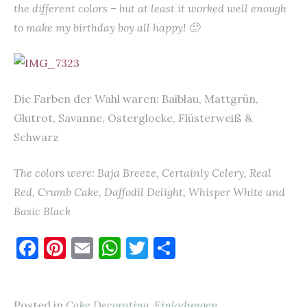
the different colors – but at least it worked well enough
to make my birthday boy all happy! 🙂
Die Farben der Wahl waren: Baiblau, Mattgrün,
Glutrot, Savanne, Osterglocke, Flüsterweiß &
Schwarz
The colors were: Baja Breeze, Certainly Celery, Real
Red, Crumb Cake, Daffodil Delight, Whisper White and
Basic Black
F
Pi
E
W
T
T
a
nt
m
h
w
ei
c
er
ai
at
it
le
Posted in
Cake Decorating
,
Einladungen
,