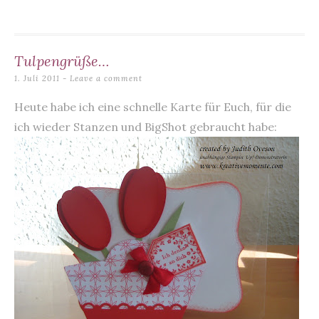
o
p
o
p
k
Tulpengrüße…
1. Juli 2011
Leave a comment
Heute habe ich eine schnelle Karte für Euch, für die
ich wieder Stanzen und BigShot gebraucht habe: