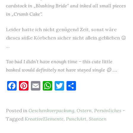
cardstock in „Blushing Bride“ and inked all small pieces
in „Crumb Cake“.
Leider hatte ich nicht genügend Zeit, sonst wäre
dieses süße Körbchen sicher nicht allein geblieben 😉
…
Too bad I didn’t have enough time – this cute little
basked would definitely not have stayed single 😉 ….
F
Pi
E
W
T
T
a
nt
m
h
w
ei
c
er
ai
at
it
le
Posted in
Geschenkverpackung
,
Ostern
,
Persönliches
-
e
es
l
s
te
n
Tagged
KreativeElemente
,
PunchArt
,
Stanzen
b
t
A
r