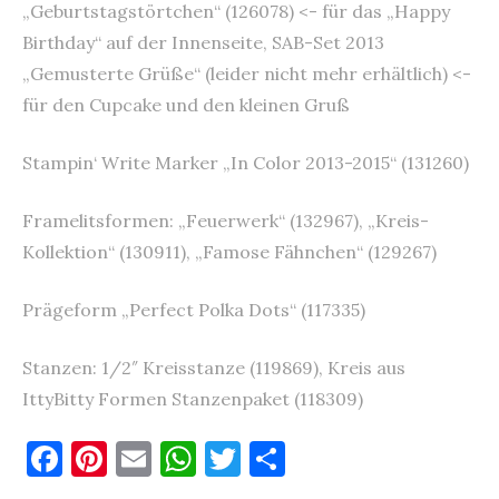
„Geburtstagstörtchen“ (126078) <- für das „Happy
Birthday“ auf der Innenseite, SAB-Set 2013
„Gemusterte Grüße“ (leider nicht mehr erhältlich) <-
für den Cupcake und den kleinen Gruß
Stampin‘ Write Marker „In Color 2013-2015“ (131260)
Framelitsformen: „Feuerwerk“ (132967), „Kreis-
Kollektion“ (130911), „Famose Fähnchen“ (129267)
Prägeform „Perfect Polka Dots“ (117335)
Stanzen: 1/2″ Kreisstanze (119869), Kreis aus
IttyBitty Formen Stanzenpaket (118309)
F
Pi
E
W
T
T
a
nt
m
h
w
ei