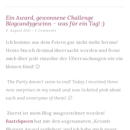
o
p
o
p
k
Ein Award, gewonnene Challenge
Blogcandygewinn – was für ein Tag! :)
9. August 2011
2 Comments
Ich komme aus dem Feiern gar nicht mehr heraus!
Heute bin ich dreimal überrascht worden und freue
mich über jede einzelne der Überraschungen wie ein
kleinen Kind! 🙂
The Party doesn’t seem to end! Today I received three
new surprises in my email and was tickeled pink about
each and enveryone of them! 🙂
Zuerst ist mein Blog ausgezeichnet worden!
Bastelqueen
hat mir den sogenannten „Kreativ
Blogger Award verliehen“ und ich habe mich riesig