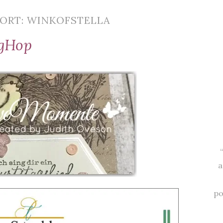
ORT: WINKOFSTELLA
ogHop
a
po