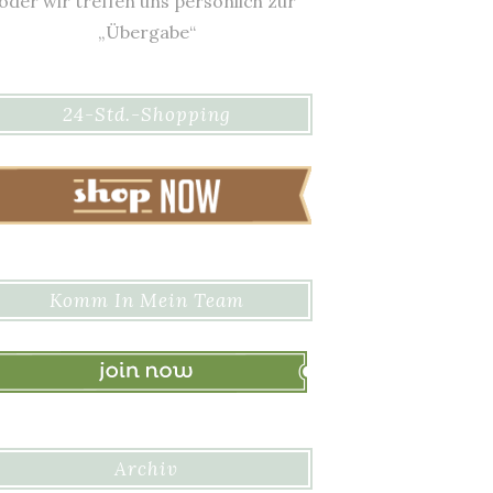
oder wir treffen uns persönlich zur
„Übergabe“
24-Std.-Shopping
Komm In Mein Team
Archiv