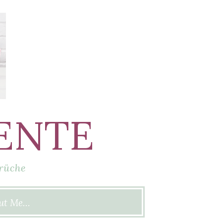
ENTE
rüche
ut Me…