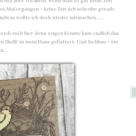
etches aber vorallem, wenn man so gar keine Zeit
es Mal ergangen – keine Zeit (ich schreibe gerade
gendwas wollte ich doch wieder mitmachen……
was ich euch hier denn zeigen könnte kam endlich das
Shelli“ in mein Haus geflattert. Und Juchhuu – ein
en….