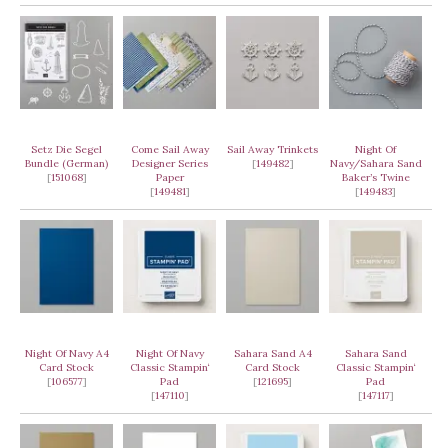
Setz Die Segel
Come Sail Away
Sail Away Trinkets
Night Of
Bundle (German)
Designer Series
[
149482
]
Navy/Sahara Sand
[
151068
]
Paper
Baker’s Twine
[
149481
]
[
149483
]
Night Of Navy A4
Night Of Navy
Sahara Sand A4
Sahara Sand
Card Stock
Classic Stampin‘
Card Stock
Classic Stampin‘
[
106577
]
Pad
[
121695
]
Pad
[
147110
]
[
147117
]