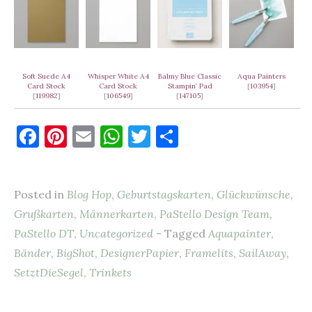
Soft Suede A4
Whisper White A4
Balmy Blue Classic
Aqua Painters
Card Stock
Card Stock
Stampin‘ Pad
[
103954
]
[
119982
]
[
106549
]
[
147105
]
F
Pi
E
W
T
T
a
nt
m
h
w
ei
c
er
ai
at
it
le
Posted in
Blog Hop
,
Geburtstagskarten
,
Glückwünsche
,
e
es
l
s
te
n
Grußkarten
,
Männerkarten
,
PaStello Design Team
,
b
t
A
r
PaStello DT
,
Uncategorized
- Tagged
Aquapainter
,
o
p
Bänder
,
BigShot
,
DesignerPapier
,
Framelits
,
SailAway
,
o
p
SetztDieSegel
,
Trinkets
k