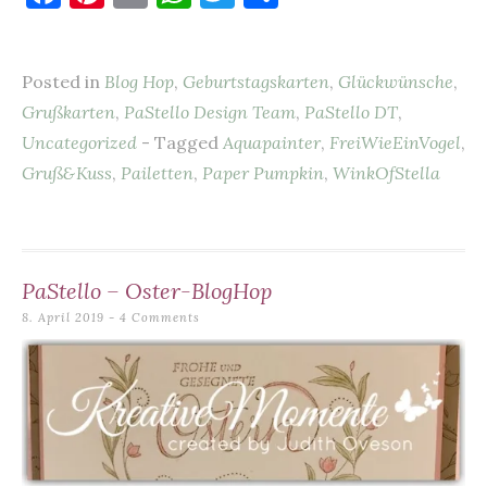
a
nt
m
h
w
ei
c
er
ai
at
it
le
Posted in
Blog Hop
,
Geburtstagskarten
,
Glückwünsche
,
e
es
l
s
te
n
Grußkarten
,
PaStello Design Team
,
PaStello DT
,
b
t
A
r
Uncategorized
- Tagged
Aquapainter
,
FreiWieEinVogel
,
o
p
Gruß&Kuss
,
Pailetten
,
Paper Pumpkin
,
WinkOfStella
o
p
k
PaStello – Oster-BlogHop
8. April 2019
4 Comments