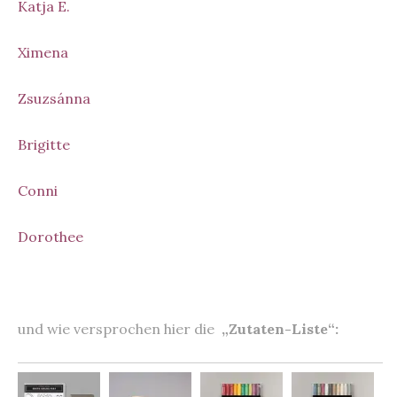
Katja E.
Ximena
Zsuzsánna
Brigitte
Conni
Dorothee
und wie versprochen hier die
„Zutaten-Liste“: