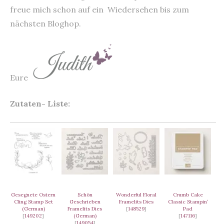
freue mich schon auf ein Wiedersehen bis zum
nächsten Bloghop.
Eure
Zutaten- Liste:
Gesegnete Ostern
Schön
Wonderful Floral
Crumb Cake
Cling Stamp Set
Geschrieben
Framelits Dies
Classic Stampin‘
(German)
Framelits Dies
[
148529
]
Pad
[
149202
]
(German)
[
147116
]
[
149054
]