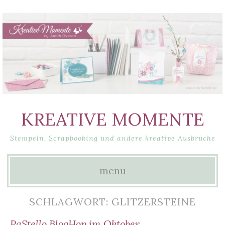
KREATIVE MOMENTE
Stempeln, Scrapbooking und andere kreative Ausbrüche
menu
Skip
SCHLAGWORT: GLITZERSTEINE
to
PaStello BlogHop im Oktober