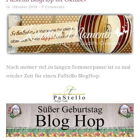
content
14. Oktober 2019
6 Comments
Nach meiner viel zu langen Sommerpause ist es mal
wieder Zeit für einen PaStello BlogHop.