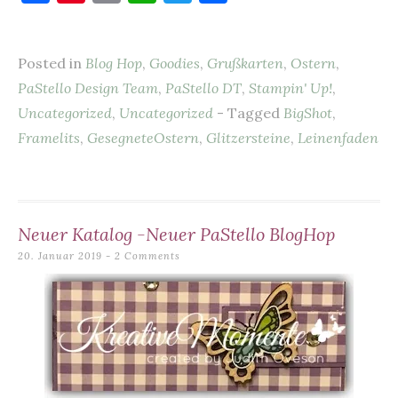
a
nt
m
h
w
ei
c
er
ai
at
it
le
Posted in
Blog Hop
,
Goodies
,
Grußkarten
,
Ostern
,
e
es
l
s
te
n
PaStello Design Team
,
PaStello DT
,
Stampin' Up!
,
b
t
A
r
Uncategorized
,
Uncategorized
- Tagged
BigShot
,
o
p
Framelits
,
GesegneteOstern
,
Glitzersteine
,
Leinenfaden
o
p
k
Neuer Katalog -Neuer PaStello BlogHop
20. Januar 2019
2 Comments