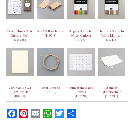
Ernte-Gruss-Fest
Kraft Pillow Boxes
Regals Stampin‘
Neutrals Stampin‘
Bundle (De)
[
147018
]
Write Markers
Write Markers
[
153038
]
[
147155
]
[
147158
]
Very Vanilla A4
Linen Thread
Rhinestone Basic
Stampin‘
Card Stock
[
104199
]
Jewels
Dimensionals
[
106550
]
[
144220
]
[
104430
]
F
Pi
E
W
T
T
a
nt
m
h
w
ei
c
er
ai
at
it
le