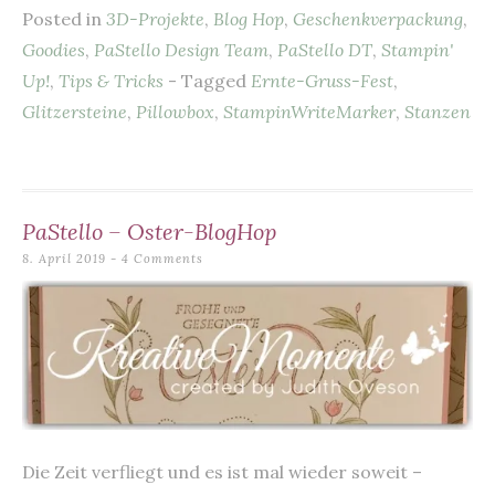
Posted in
3D-Projekte
,
Blog Hop
,
Geschenkverpackung
,
e
es
l
s
te
n
Goodies
,
PaStello Design Team
,
PaStello DT
,
Stampin'
b
t
A
r
Up!
,
Tips & Tricks
- Tagged
Ernte-Gruss-Fest
,
o
p
Glitzersteine
,
Pillowbox
,
StampinWriteMarker
,
Stanzen
o
p
k
PaStello – Oster-BlogHop
8. April 2019
4 Comments
Die Zeit verfliegt und es ist mal wieder soweit –