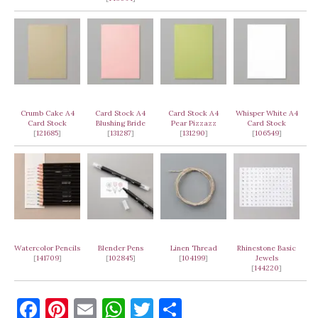
Crumb Cake A4
Card Stock A4
Card Stock A4
Whisper White A4
Card Stock
Blushing Bride
Pear Pizzazz
Card Stock
[
121685
]
[
131287
]
[
131290
]
[
106549
]
Watercolor Pencils
Blender Pens
Linen Thread
Rhinestone Basic
[
141709
]
[
102845
]
[
104199
]
Jewels
[
144220
]
F
Pi
E
W
T
T