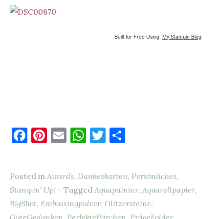
Built for Free Using:
My Stampin Blog
F
Pi
E
W
T
T
a
nt
m
h
w
ei
c
er
ai
at
it
le
Posted in
Awards
,
Dankeskarten
,
Persönliches
,
e
es
l
s
te
n
Stampin' Up!
- Tagged
Aquapainter
,
Aquarellpapier
,
b
t
A
r
BigShot
,
Embossingpulver
,
Glitzersteine
,
o
p
GuteGedanken
,
PerfektePärchen
,
PrägeFolder