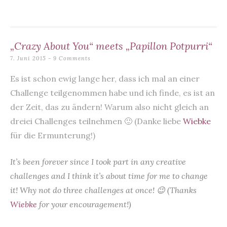
o
p
o
p
k
„Crazy About You“ meets „Papillon Potpurri“
7. Juni 2015
9 Comments
Es ist schon ewig lange her, dass ich mal an einer
Challenge teilgenommen habe und ich finde, es ist an
der Zeit, das zu ändern! Warum also nicht gleich an
dreiei Challenges teilnehmen 🙂 (Danke liebe
Wiebke
für die Ermunterung!)
It’s been forever since I took part in any creative
challenges and I think it’s about time for me to change
it! Why not do three challenges at once! 😉 (Thanks
Wiebke
for your encouragement!)