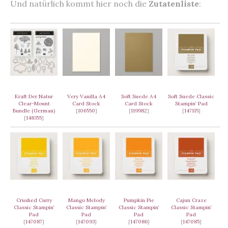
Und natürlich kommt hier noch die
Zutatenliste
:
Kraft Der Natur
Very Vanilla A4
Soft Suede A4
Soft Suede Classic
Clear-Mount
Card Stock
Card Stock
Stampin‘ Pad
Bundle (German)
[
106550
]
[
119982
]
[
147115
]
[
148355
]
Crushed Curry
Mango Melody
Pumpkin Pie
Cajun Craze
Classic Stampin‘
Classic Stampin‘
Classic Stampin‘
Classic Stampin‘
Pad
Pad
Pad
Pad
[
147087
]
[
147093
]
[
147086
]
[
147085
]