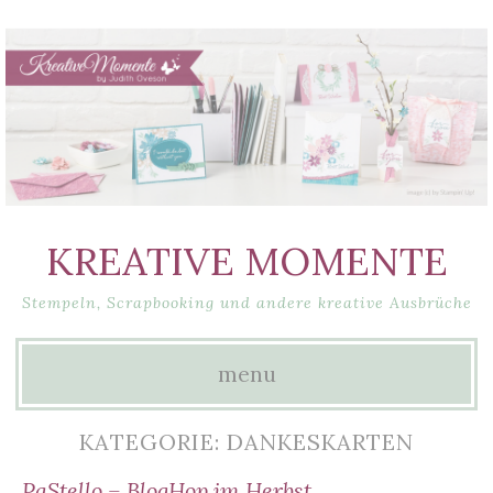
KREATIVE MOMENTE
Stempeln, Scrapbooking und andere kreative Ausbrüche
menu
Skip
KATEGORIE: DANKESKARTEN
to
PaStello – BlogHop im Herbst