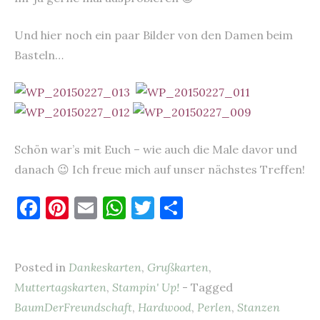
Und hier noch ein paar Bilder von den Damen beim
Basteln…
Schön war’s mit Euch – wie auch die Male davor und
danach 😉 Ich freue mich auf unser nächstes Treffen!
F
Pi
E
W
T
T
a
nt
m
h
w
ei
c
er
ai
at
it
le
Posted in
Dankeskarten
,
Grußkarten
,
e
es
l
s
te
n
Muttertagskarten
,
Stampin' Up!
- Tagged
b
t
A
r
BaumDerFreundschaft
,
Hardwood
,
Perlen
,
Stanzen