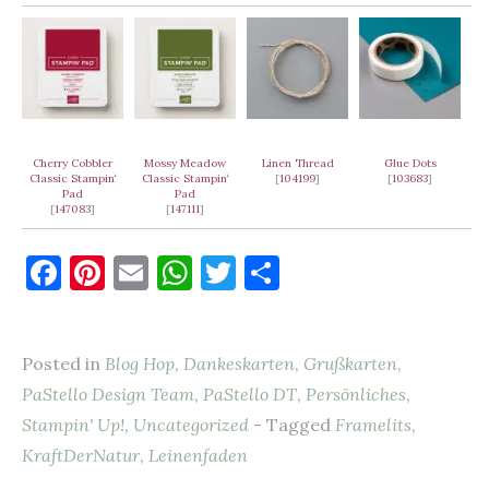
Cherry Cobbler
Mossy Meadow
Linen Thread
Glue Dots
Classic Stampin‘
Classic Stampin‘
[
104199
]
[
103683
]
Pad
Pad
[
147083
]
[
147111
]
F
Pi
E
W
T
T
a
nt
m
h
w
ei
c
er
ai
at
it
le
Posted in
Blog Hop
,
Dankeskarten
,
Grußkarten
,
e
es
l
s
te
n
PaStello Design Team
,
PaStello DT
,
Persönliches
,
b
t
A
r
Stampin' Up!
,
Uncategorized
- Tagged
Framelits
,
o
p
KraftDerNatur
,
Leinenfaden
o
p