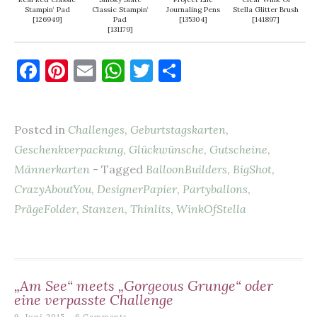
Stampin‘ Pad
Classic Stampin‘
Journaling Pens
Stella Glitter Brush
[
126949
]
Pad
[
135304
]
[
141897
]
[
131179
]
F
Pi
E
W
T
T
a
nt
m
h
w
ei
c
er
ai
at
it
le
Posted in
Challenges
,
Geburtstagskarten
,
e
es
l
s
te
n
Geschenkverpackung
,
Glückwünsche
,
Gutscheine
,
b
t
A
r
Männerkarten
- Tagged
BalloonBuilders
,
BigShot
,
o
p
CrazyAboutYou
,
DesignerPapier
,
Partyballons
,
o
p
PrägeFolder
,
Stanzen
,
Thinlits
,
WinkOfStella
k
„Am See“ meets „Gorgeous Grunge“ oder
eine verpasste Challenge