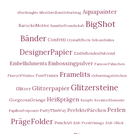
Aquapainter
AllesGuteZumGeburtstag
Afterthoughts
BigShot
BarockeMotive
BaumDerFreundschaft
Bänder
Confetti
CrystalEffects
DelicateDoilies
DesignerPapier
EinDuftendesDutzend
Embossingpulver
Embellishments
FamoseFähnchen
Framelits
FourFrames
FlurryOfWishes
Geburtstagstörtchen
Glitzersteine
Glitzerpapier
Glitzer
Heißprägen
GorgeousGrunge
Knöpfe
KreativeElemente
Perlen
PerfektePärchen
PartyThisWay
PapillonPotpourri
PrägeFolder
PunchArt
SAB-FreshVintage
SAB-Glück