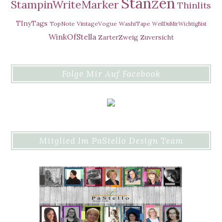
Stanzen
StampinWriteMarker
Thinlits
TInyTags
TopNote
VintageVogue
WashiTape
WeilDuMirWichtigBist
WinkOfStella
ZarterZweig
Zuversicht
Folge Mir Auf Facebook
Mitglied Im PaStello Design Team