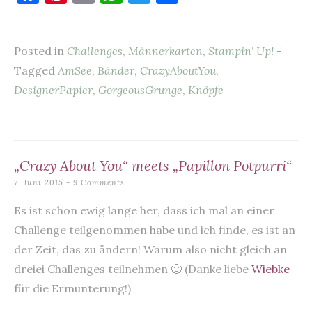
a
nt
m
h
w
ei
c
er
ai
at
it
le
Posted in
Challenges
,
Männerkarten
,
Stampin' Up!
-
e
es
l
s
te
n
Tagged
AmSee
,
Bänder
,
CrazyAboutYou
,
b
t
A
r
DesignerPapier
,
GorgeousGrunge
,
Knöpfe
o
p
o
p
k
„Crazy About You“ meets „Papillon Potpurri“
7. Juni 2015
9 Comments
Es ist schon ewig lange her, dass ich mal an einer
Challenge teilgenommen habe und ich finde, es ist an
der Zeit, das zu ändern! Warum also nicht gleich an
dreiei Challenges teilnehmen 🙂 (Danke liebe
Wiebke
für die Ermunterung!)