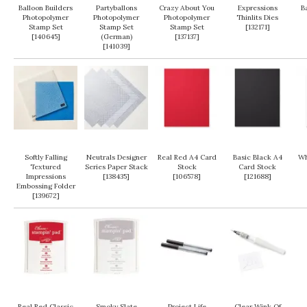
Balloon Builders
Partyballons
Crazy About You
Expressions
B
Photopolymer
Photopolymer
Photopolymer
Thinlits Dies
Stamp Set
Stamp Set
Stamp Set
[
132171
]
[
140645
]
(German)
[
137137
]
[
141039
]
Softly Falling
Neutrals Designer
Real Red A4 Card
Basic Black A4
Wh
Textured
Series Paper Stack
Stock
Card Stock
Impressions
[
138435
]
[
106578
]
[
121688
]
Embossing Folder
[
139672
]
Real Red Classic
Smoky Slate
Project Life
Clear Wink Of