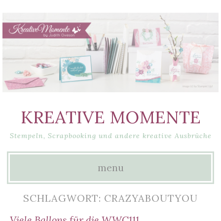
KREATIVE MOMENTE
Stempeln, Scrapbooking und andere kreative Ausbrüche
menu
Skip
SCHLAGWORT: CRAZYABOUTYOU
to
Viele Ballons für die WWC111