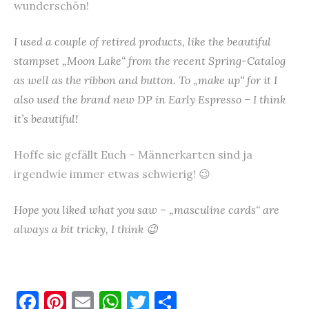
wunderschön!
I used a couple of retired products, like the beautiful
stampset „Moon Lake“ from the recent Spring-Catalog
as well as the ribbon and button. To „make up“ for it I
also used the brand new DP in Early Espresso – I think
it’s beautiful!
Hoffe sie gefällt Euch – Männerkarten sind ja
irgendwie immer etwas schwierig! 😉
Hope you liked what you saw – „masculine cards“ are
always a bit tricky, I think 😉
F
Pi
E
W
T
T