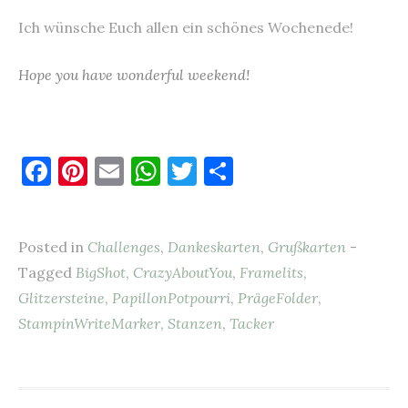
Ich wünsche Euch allen ein schönes Wochenede!
Hope you have wonderful weekend!
F
Pi
E
W
T
T
a
nt
m
h
w
ei
c
er
ai
at
it
le
Posted in
Challenges
,
Dankeskarten
,
Grußkarten
-
e
es
l
s
te
n
Tagged
BigShot
,
CrazyAboutYou
,
Framelits
,
b
t
A
r
Glitzersteine
,
PapillonPotpourri
,
PrägeFolder
,
o
p
StampinWriteMarker
,
Stanzen
,
Tacker
o
p
k