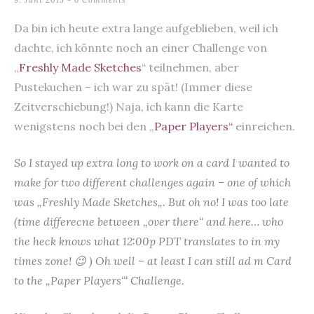
9. Juni 2015
6 Comments
Da bin ich heute extra lange aufgeblieben, weil ich
dachte, ich könnte noch an einer Challenge von
„
Freshly Made Sketches
“ teilnehmen, aber
Pustekuchen – ich war zu spät! (Immer diese
Zeitverschiebung!) Naja, ich kann die Karte
wenigstens noch bei den „
Paper Players“
einreichen.
So I stayed up extra long to work on a card I wanted to
make for two different challenges again – one of which
was „
Freshly Made Sketches
„. But oh no! I was too late
(time differecne between „over there“ and here… who
the heck knows what 12:00p PDT translates to in my
times zone! 😉 ) Oh well – at least I can still ad m Card
to the „
Paper Players‘
“ Challenge.