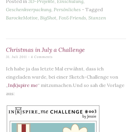
Posted in
3D-Projekte
,
Einschulung
,
e
es
l
s
te
n
Geschenkverpackung
,
Persönliches
- Tagged
b
t
A
r
BarockeMotive
,
BigShot
,
Fox&Friends
,
Stanzen
o
p
o
p
k
Christmas in July a Challenge
31. Juli 2011
4 Comments
Ich habe ja das letzte Mal erwähnt, dass ich
eingeladen wurde, bei einer Sketch-Challenge von
„
In(k)spire me
“ mitzumachen.Und so sah die Vorlage
aus: