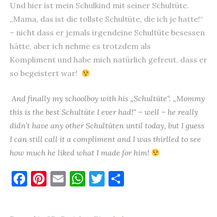
Und hier ist mein Schulkind mit seiner Schultüte.
„Mama, das ist die tollste Schultüte, die ich je hatte!“
– nicht dass er jemals irgendeine Schultüte besessen
hätte, aber ich nehme es trotzdem als
Kompliment und habe mich natürlich gefreut, dass er
so begeistert war!
And finally my schoolboy with his „Schultüte“. „Mommy
this is the best Schultüte I ever had!“ – well – he really
didn’t have any other Schultüten until today, but I guess
I can still call it a compliment and I was thirlled to see
how much he liked what I made for him!
F
Pi
E
W
T
T
a
nt
m
h
w
ei
c
er
ai
at
it
le