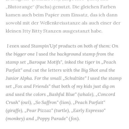
„Blutorange“ (Fuchs) genutzt. Die gleichen Farben
kamen auch beim Papier zum Einsatz, das ich dann
sowohl mit der Wellenkreisstanze als auch einer der
kleinen Itty Bitty Stanzen ausgestanzt habe.
I even used Stampin’Up! products on both of them: On
the bigger one I used the background stamp from the
stamp set „Baroque Motifs“, inked the tiger in „Peach
Parfait“ and cut the letters with the Big Shot and the
Junior Alpha. For the small „Schultüte“ I used the stamp
set „Fox and Friends“ that both of my kids just dig on
and used the colors „Bashful Blue“ (whale), „Concord
Crush“ (owl), „So Saffron“ (lion), „Peach Parfait“
(giraffe), „Pear Pizzaz“ (turtle), „Early Espresso“
(monkey) and „Poppy Parade“ (fox).