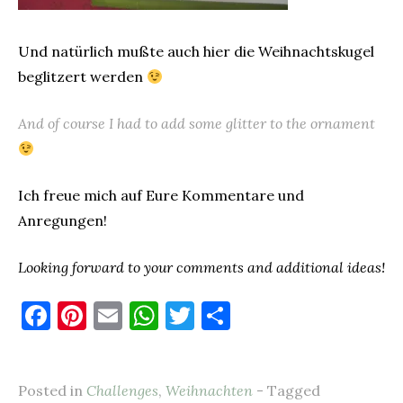
Und natürlich mußte auch hier die Weihnachtskugel
beglitzert werden
And of course I had to add some glitter to the ornament
Ich freue mich auf Eure Kommentare und
Anregungen!
Looking forward to your comments and additional ideas!
F
Pi
E
W
T
T
a
nt
m
h
w
ei
c
er
ai
at
it
le
Posted in
Challenges
,
Weihnachten
- Tagged
e
es
l
s
te
n