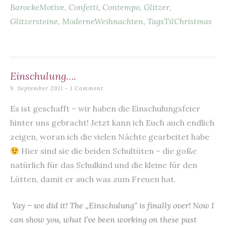
BarockeMotive
,
Confetti
,
Contempo
,
Glitzer
,
b
t
A
r
Glitzersteine
,
ModerneWeihnachten
,
TagsTilChristmas
o
p
o
p
k
Einschulung….
9. September 2011
1 Comment
Es ist geschafft – wir haben die Einschulungsfeier
hinter uns gebracht! Jetzt kann ich Euch auch endlich
zeigen, woran ich die vielen Nächte gearbeitet habe
Hier sind sie die beiden Schultüten – die goße
natürlich für das Schulkind und die kleine für den
Lütten, damit er auch was zum Freuen hat.
Yay – we did it! The „Einschulung“ is finally over! Now I
can show you, what I’ve been working on these past