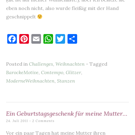
eben noch nicht, also wurde fleißig mit der Hand
geschnippelt
F
Pi
E
W
T
T
a
nt
m
h
w
ei
c
er
ai
at
it
le
Posted in
Challenges
,
Weihnachten
- Tagged
e
es
l
s
te
n
BarockeMotive
,
Contempo
,
Glitzer
,
b
t
A
r
ModerneWeihnachten
,
Stanzen
o
p
o
p
k
Ein Geburtstagsgeschenk für meine Mutter…
24. Juli 2011
2 Comments
Vor ein paar Tagen hat meine Mutter ihren