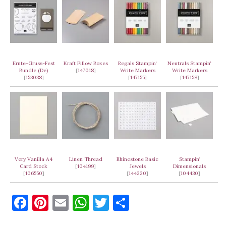
Ernte-Gruss-Fest
Kraft Pillow Boxes
Regals Stampin‘
Neutrals Stampin‘
Bundle (De)
[
147018
]
Write Markers
Write Markers
[
153038
]
[
147155
]
[
147158
]
Very Vanilla A4
Linen Thread
Rhinestone Basic
Stampin‘
Card Stock
[
104199
]
Jewels
Dimensionals
[
106550
]
[
144220
]
[
104430
]
F
Pi
E
W
T
T
a
nt
m
h
w
ei