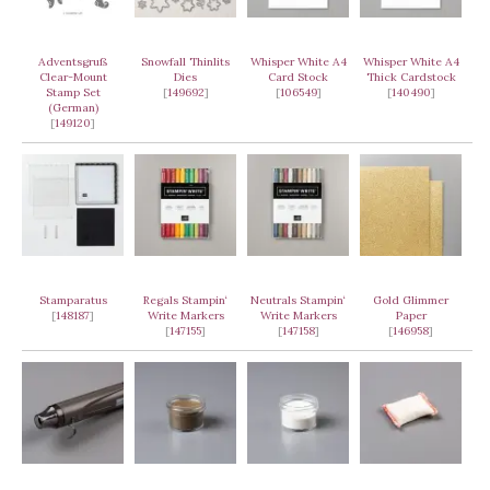
Adventsgruß
Snowfall Thinlits
Whisper White A4
Whisper White A4
Clear-Mount
Dies
Card Stock
Thick Cardstock
Stamp Set
[
149692
]
[
106549
]
[
140490
]
(German)
[
149120
]
Stamparatus
Regals Stampin‘
Neutrals Stampin‘
Gold Glimmer
[
148187
]
Write Markers
Write Markers
Paper
[
147155
]
[
147158
]
[
146958
]