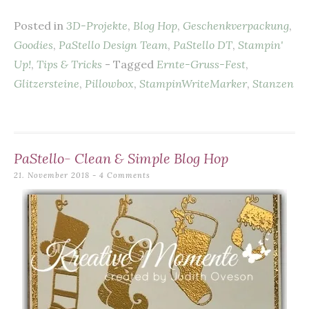
c
er
ai
at
it
le
Posted in
3D-Projekte
,
Blog Hop
,
Geschenkverpackung
,
e
es
l
s
te
n
Goodies
,
PaStello Design Team
,
PaStello DT
,
Stampin'
b
t
A
r
Up!
,
Tips & Tricks
- Tagged
Ernte-Gruss-Fest
,
o
p
Glitzersteine
,
Pillowbox
,
StampinWriteMarker
,
Stanzen
o
p
k
PaStello- Clean & Simple Blog Hop
21. November 2018
4 Comments