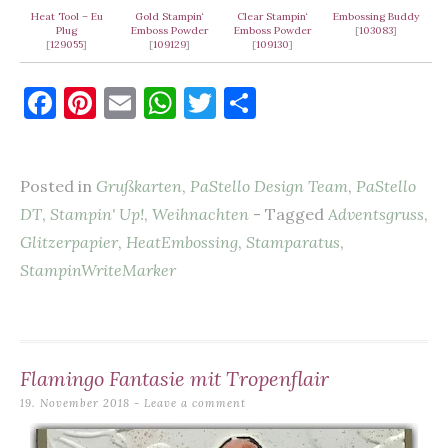
Heat Tool – Eu
Gold Stampin‘
Clear Stampin‘
Embossing Buddy
Plug
Emboss Powder
Emboss Powder
[
103083
]
[
129055
]
[
109129
]
[
109130
]
F
Pi
E
W
T
T
a
nt
m
h
w
ei
c
er
ai
at
it
le
Posted in
Grußkarten
,
PaStello Design Team
,
PaStello
e
es
l
s
te
n
DT
,
Stampin' Up!
,
Weihnachten
- Tagged
Adventsgruss
,
b
t
A
r
Glitzerpapier
,
HeatEmbossing
,
Stamparatus
,
o
p
StampinWriteMarker
o
p
k
Flamingo Fantasie mit Tropenflair
19. November 2018
Leave a comment