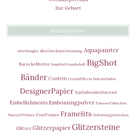
Zur Geburt
Schlagwörter
Aquapainter
AllesGuteZumGeburtstag
Afterthoughts
BigShot
BarockeMotive
BaumDerFreundschaft
Bänder
Confetti
CrystalEffects
DelicateDoilies
DesignerPapier
EinDuftendesDutzend
Embossingpulver
Embellishments
FamoseFähnchen
Framelits
FourFrames
FlurryOfWishes
Geburtstagstörtchen
Glitzersteine
Glitzerpapier
Glitzer