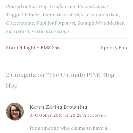
z
z
Posted in
Blog Hop
,
Grußkarten
,
Persönliches
-
u
u
t
t
e
e
Tagged
Bänder
,
BannerweiseGrüße
,
GenialVertikal
,
i
i
l
l
Glitzersteine
,
PapillonPotpourri
,
StampinWriteMarker
,
e
e
n
n
SwirlyBird
,
VerticalGreetings
(
(
W
W
i
i
r
r
d
d
Star Of Light – FMS 256
Spooky Fun
Beitragsnavigation
i
i
n
n
n
n
e
e
u
u
e
e
m
m
2 thoughts on “
The Ultimate PINK Blog
F
F
e
e
n
n
Hop
”
s
s
t
t
e
e
r
r
g
g
e
e
Karen Zaring Browning
ö
ö
f
f
f
f
3. Oktober 2016 at 20:28
Antworten
n
n
e
e
t
t
for someone who claims to have a
)
)