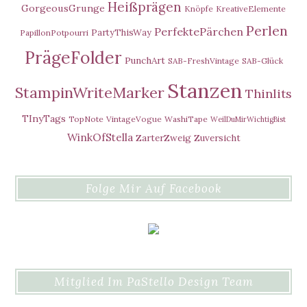
Heißprägen
GorgeousGrunge
Knöpfe
KreativeElemente
Perlen
PerfektePärchen
PartyThisWay
PapillonPotpourri
PrägeFolder
PunchArt
SAB-FreshVintage
SAB-Glück
Stanzen
StampinWriteMarker
Thinlits
TInyTags
TopNote
VintageVogue
WashiTape
WeilDuMirWichtigBist
WinkOfStella
ZarterZweig
Zuversicht
Folge Mir Auf Facebook
Mitglied Im PaStello Design Team