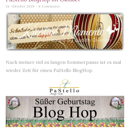
content
14. Oktober 2019
6 Comments
Nach meiner viel zu langen Sommerpause ist es mal
wieder Zeit für einen PaStello BlogHop.