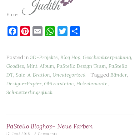
Eure
F
Pi
E
W
T
T
a
nt
m
h
w
ei
c
er
ai
at
it
le
Posted in
3D-Projekte
,
Blog Hop
,
Geschenkverpackung
,
e
es
l
s
te
n
Goodies
,
Mini-Album
,
PaStello Design Team
,
PaStello
b
t
A
r
DT
,
Sale-A-Bration
,
Uncategorized
- Tagged
Bänder
,
o
p
DesignerPapier
,
Glitzersteine
,
Holzelemente
,
o
p
Schmetterlingsglück
k
PaStello Bloghop- Neue Farben
17. Juni 2018
2 Comments