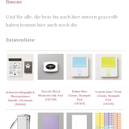
Simone
Und für alle, die brav bis nach hier untern gescrollt
haben kommt hier auch noch die
Zutatenliste:
Tuxedo Black
Balmy Blue
Lemon Lime Twist
Schmetterlingsglück
Memento Ink Pad
Classic Stampin‘
Classic Stampin‘
Photopolymer
[
132708
]
Pad
Pad
Bundle (German)
[
147105
]
[
147145
]
[
150601
]