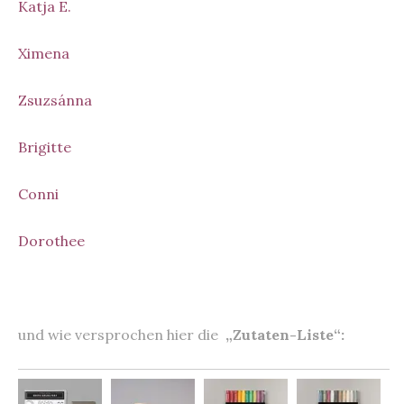
Katja E.
Ximena
Zsuzsánna
Brigitte
Conni
Dorothee
und wie versprochen hier die
„Zutaten-Liste“: