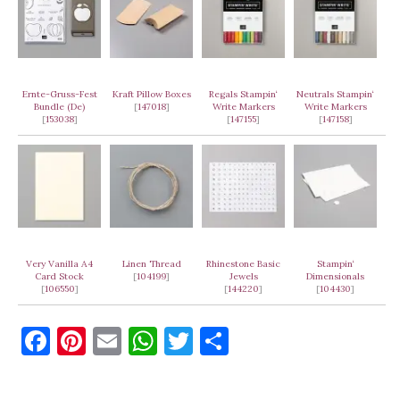
Ernte-Gruss-Fest
Kraft Pillow Boxes
Regals Stampin‘
Neutrals Stampin‘
Bundle (De)
[
147018
]
Write Markers
Write Markers
[
153038
]
[
147155
]
[
147158
]
Very Vanilla A4
Linen Thread
Rhinestone Basic
Stampin‘
Card Stock
[
104199
]
Jewels
Dimensionals
[
106550
]
[
144220
]
[
104430
]
F
Pi
E
W
T
T
a
nt
m
h
w
ei
c
er
ai
at
it
le