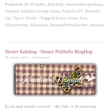
Posted in
3D-Projekte
,
Blog Hop
,
Geschenkverpackung
,
e
es
l
s
te
n
Goodies
,
PaStello Design Team
,
PaStello DT
,
Stampin'
b
t
A
r
Up!
,
Tips & Tricks
- Tagged
Ernte-Gruss-Fest
,
o
p
Glitzersteine
,
Pillowbox
,
StampinWriteMarker
,
Stanzen
o
p
k
Neuer Katalog -Neuer PaStello BlogHop
20. Januar 2019
2 Comments
Es ist mal wieder soweit – die Sale-A-Bration hat