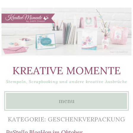
KREATIVE MOMENTE
Stempeln, Scrapbooking und andere kreative Ausbrüche
menu
Skip
KATEGORIE: GESCHENKVERPACKUNG
to
PaStello BlogHop im Oktober