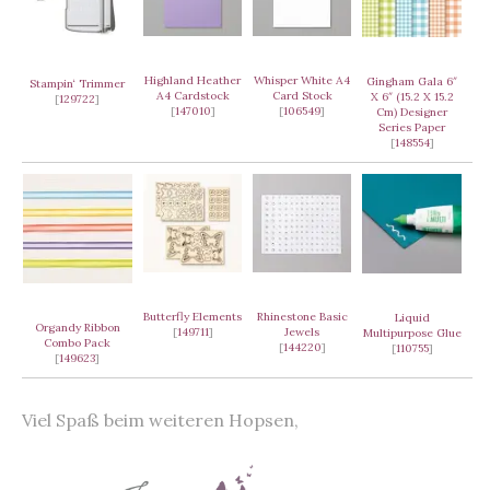
Highland Heather
Whisper White A4
Gingham Gala 6″
Stampin‘ Trimmer
A4 Cardstock
Card Stock
X 6″ (15.2 X 15.2
[
129722
]
[
147010
]
[
106549
]
Cm) Designer
Series Paper
[
148554
]
Butterfly Elements
Rhinestone Basic
Liquid
Organdy Ribbon
[
149711
]
Jewels
Multipurpose Glue
Combo Pack
[
144220
]
[
110755
]
[
149623
]
Viel Spaß beim weiteren Hopsen,