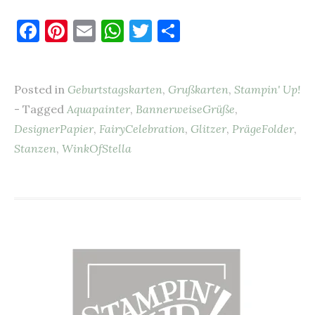
F
Pi
E
W
T
T
a
nt
m
h
w
ei
c
er
ai
at
it
le
Posted in
Geburtstagskarten
,
Grußkarten
,
Stampin' Up!
e
es
l
s
te
n
- Tagged
Aquapainter
,
BannerweiseGrüße
,
b
t
A
r
DesignerPapier
,
FairyCelebration
,
Glitzer
,
PrägeFolder
,
o
p
Stanzen
,
WinkOfStella
o
p
k