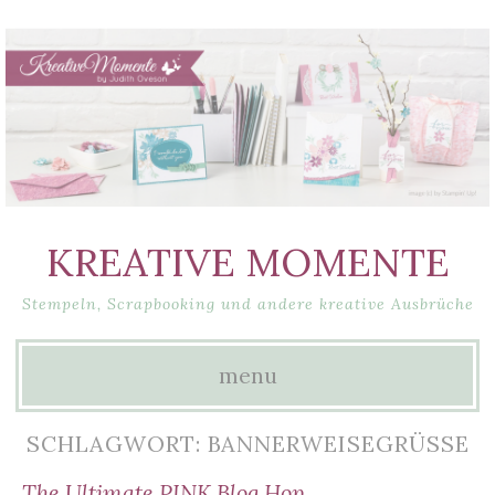
KREATIVE MOMENTE
Stempeln, Scrapbooking und andere kreative Ausbrüche
menu
Skip
SCHLAGWORT: BANNERWEISEGRÜSSE
to
The Ultimate PINK Blog Hop