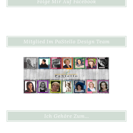
Folge Mir Auf Facebook
Mitglied Im PaStello Design Team
Ich Gehöre Zum…