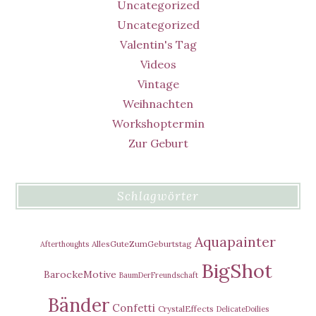
Uncategorized
Uncategorized
Valentin's Tag
Videos
Vintage
Weihnachten
Workshoptermin
Zur Geburt
Schlagwörter
Aquapainter
AllesGuteZumGeburtstag
Afterthoughts
BigShot
BarockeMotive
BaumDerFreundschaft
Bänder
Confetti
CrystalEffects
DelicateDoilies