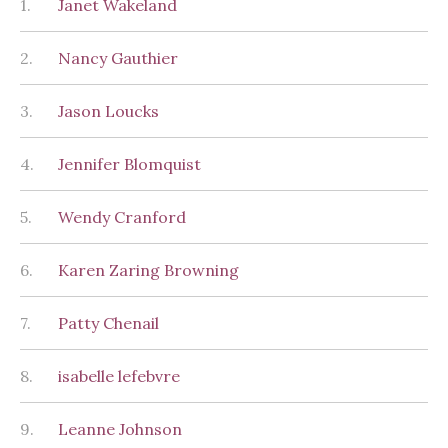
1.
Janet Wakeland
2.
Nancy Gauthier
3.
Jason Loucks
4.
Jennifer Blomquist
5.
Wendy Cranford
6.
Karen Zaring Browning
7.
Patty Chenail
8.
isabelle lefebvre
9.
Leanne Johnson