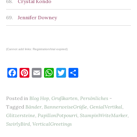
68.
Crystal Kondo
69.
Jennifer Downey
(Cannot add links: Registration/trial expired)
F
Pi
E
W
T
T
a
nt
m
h
w
ei
c
er
ai
at
it
le
Posted in
Blog Hop
,
Grußkarten
,
Persönliches
-
e
es
l
s
te
n
Tagged
Bänder
,
BannerweiseGrüße
,
GenialVertikal
,
b
t
A
r
Glitzersteine
,
PapillonPotpourri
,
StampinWriteMarker
,
o
p
SwirlyBird
,
VerticalGreetings
o
p