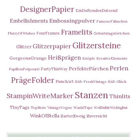
DesignerPapier
EinDuftendesDutzend
Embossingpulver
Embellishments
FamoseFähnchen
Framelits
FourFrames
FlurryOfWishes
Geburtstagstörtchen
Glitzersteine
Glitzerpapier
Glitzer
Heißprägen
GorgeousGrunge
Knöpfe
KreativeElemente
Perlen
PerfektePärchen
PartyThisWay
PapillonPotpourri
PrägeFolder
PunchArt
SAB-FreshVintage
SAB-Glück
Stanzen
StampinWriteMarker
Thinlits
TInyTags
TopNote
VintageVogue
WashiTape
WeilDuMirWichtigBist
WinkOfStella
ZarterZweig
Zuversicht