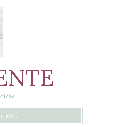
ENTE
rüche
ut Me…