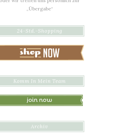
oder wir treffen uns persönlich zur
„Übergabe“
24-Std.-Shopping
Komm In Mein Team
Archiv