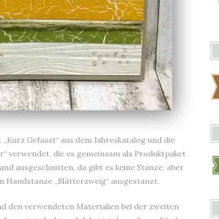
t „Kurz Gefasst“ aus dem Jahreskatalog und die
r“ verwendet, die es gemeinsam als Produktpaket
and ausgeschnitten, da gibt es keine Stanze, aber
den Handstanze „Blätterzweig“ ausgestanzt.
und den verwendeten Materialien bei der zweiten