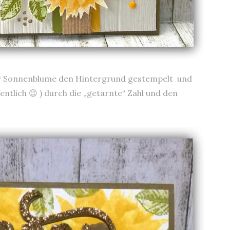
der Sonnenblume den Hintergrund gestempelt und
tlich 😉 ) durch die „getarnte“ Zahl und den