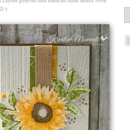
as Layout gedreht und dabei ist dann dieses Werk
 ):
Ar