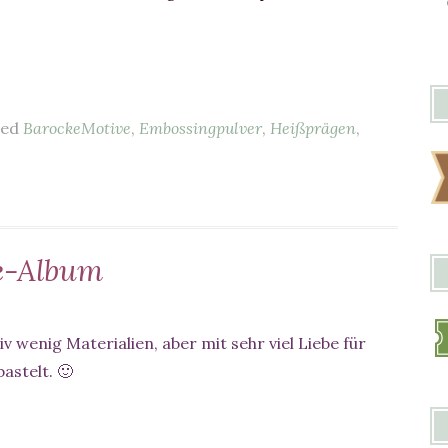
ged
BarockeMotive
,
Embossingpulver
,
Heißprägen
,
e-Album
iv wenig Materialien, aber mit sehr viel Liebe für
astelt. 🙂