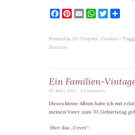
F
Pi
E
W
T
T
a
nt
m
h
w
ei
c
er
ai
at
it
le
Posted in
3D-Projekte
,
Goodies
- Tag
e
es
l
s
te
n
Stanzen
b
t
A
r
o
p
o
p
k
Ein Familien-Vintag
19. März 2011
3 Comments
Dieses kleine Album habe ich mit relat
meinen Vater zum 70. Geburtstag geb
Hier das „Cover“: