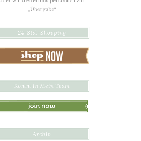
oder wir treffen uns persönlich zur
„Übergabe“
24-Std.-Shopping
Komm In Mein Team
Archiv