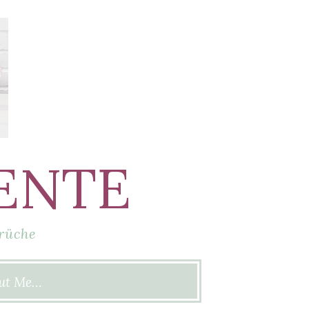
ENTE
rüche
ut Me…