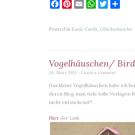
F
Pi
E
W
T
T
a
nt
m
h
w
ei
c
er
ai
at
it
le
Posted in
Easle Cards
,
Glückwünsche
,
e
es
l
s
te
n
b
t
A
r
o
p
o
p
Vogelhäuschen/ Bir
k
20. März 2011
Leave a comment
Das kleine Vogelhäuschen habe ich bei
deren Blog man viele tolle Vorlagen 
nicht entzückend?!
Hier
der Link.