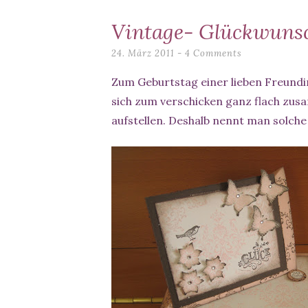
content
Vintage- Glückwuns
24. März 2011
4 Comments
Zum Geburtstag einer lieben Freundin
sich zum verschicken ganz flach zus
aufstellen. Deshalb nennt man solch