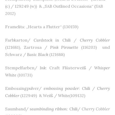
(c) / 129249 (w)) & „SAB Outlined Occasions“ (SAB
2012)
Framelits: „Hearts a Flutter“ (130159)
Farbkarton/
Cardstock
in Chili /
Cherry Cobbler
(121681), Zartrosa /
Pink Pirouette
(116203) und
Schwarz /
Basic Black
(121688)
Stempelfarben/
Ink
: Craft Flüsterweiß /
Whisper
White
(101731)
Embossingpulver/
embossing powder
: Chili /
Cherry
Cobbler
(122949) & Weiß /
White
(109132)
Saumband/
seambinding ribbon
: Chili/
Cherry Cobbler