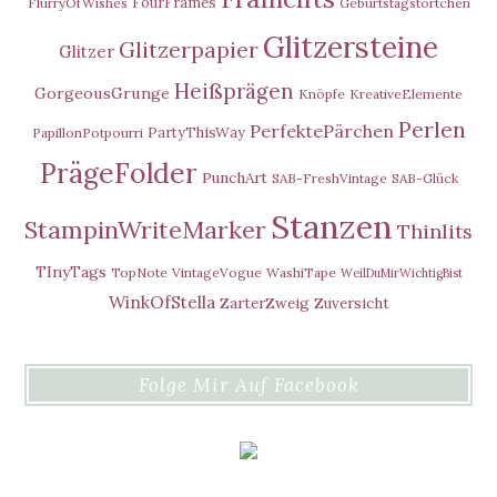
FourFrames
FlurryOfWishes
Geburtstagstörtchen
Glitzersteine
Glitzerpapier
Glitzer
Heißprägen
GorgeousGrunge
Knöpfe
KreativeElemente
Perlen
PerfektePärchen
PartyThisWay
PapillonPotpourri
PrägeFolder
PunchArt
SAB-FreshVintage
SAB-Glück
Stanzen
StampinWriteMarker
Thinlits
TInyTags
TopNote
VintageVogue
WashiTape
WeilDuMirWichtigBist
WinkOfStella
ZarterZweig
Zuversicht
Folge Mir Auf Facebook