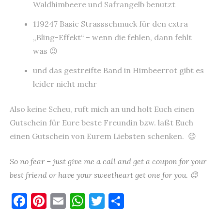
Waldhimbeere und Safrangelb benutzt
119247 Basic Strassschmuck für den extra
„Bling-Effekt“ – wenn die fehlen, dann fehlt
was 😉
und das gestreifte Band in Himbeerrot gibt es
leider nicht mehr
Also keine Scheu, ruft mich an und holt Euch einen
Gutschein für Eure beste Freundin bzw. laßt Euch
einen Gutschein von Eurem Liebsten schenken. 😉
So no fear – just give me a call and get a coupon for your
best friend or have your sweetheart get one for you. 😉
F
Pi
E
W
T
T
a
nt
m
h
w
ei