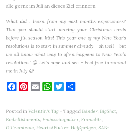
alle gerne im Juli an dieses Ziel erinnern!
What did I learn from my past months experiences?
That you should start making your Christmas cards
before flu season hits! This year one of my New Year’s
resolutions is to start in summer already – oh well – but
we all know what way to often happens to New Year’s
resolutions! 😉 Let’s hope and see – Feel free to remind
me in July 😉
F
Pi
E
W
T
T
a
nt
m
h
w
ei
c
er
ai
at
it
le
Posted in
Valentin's Tag
- Tagged
Bänder
,
BigShot
,
e
es
l
s
te
n
Embellishments
,
Embossingpulver
,
Framelits
,
b
t
A
r
Glitzersteine
,
HeartsAFlutter
,
Heißprägen
,
SAB-