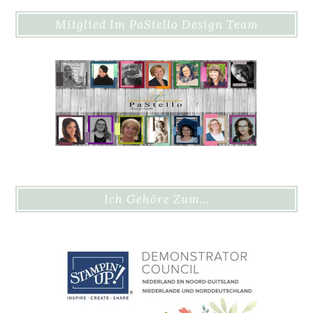
Mitglied Im PaStello Design Team
Ich Gehöre Zum…