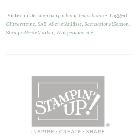
c
er
ai
at
it
le
Posted in
Geschenkverpackung
,
Gutscheine
- Tagged
e
es
l
s
te
n
Glitzersteine
,
SAB-AllerleiAnlässe
,
ScensationalSeason
,
b
t
A
r
StampinWriteMarker
,
Wimpelwünsche
o
p
o
p
k