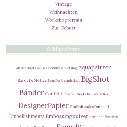
Vintage
Weihnachten
Workshoptermin
Zur Geburt
Schlagwörter
Aquapainter
AllesGuteZumGeburtstag
Afterthoughts
BigShot
BarockeMotive
BaumDerFreundschaft
Bänder
Confetti
CrystalEffects
DelicateDoilies
DesignerPapier
EinDuftendesDutzend
Embossingpulver
Embellishments
FamoseFähnchen
Framelits