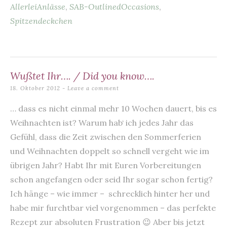
o
p
AllerleiAnlässe
,
SAB-OutlinedOccasions
,
o
p
Spitzendeckchen
k
Wußtet Ihr…. / Did you know….
18. Oktober 2012
Leave a comment
… dass es nicht einmal mehr 10 Wochen dauert, bis es
Weihnachten ist? Warum hab‘ ich jedes Jahr das
Gefühl, dass die Zeit zwischen den Sommerferien
und Weihnachten doppelt so schnell vergeht wie im
übrigen Jahr? Habt Ihr mit Euren Vorbereitungen
schon angefangen oder seid Ihr sogar schon fertig?
Ich hänge – wie immer – schrecklich hinter her und
habe mir furchtbar viel vorgenommen – das perfekte
Rezept zur absoluten Frustration 😉 Aber bis jetzt