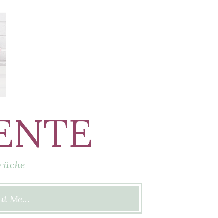
ENTE
rüche
ut Me…