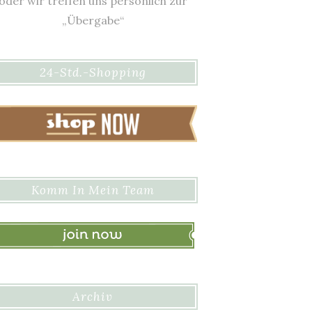
oder wir treffen uns persönlich zur
„Übergabe“
24-Std.-Shopping
Komm In Mein Team
Archiv