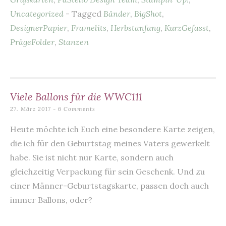
b
t
A
r
Uncategorized
- Tagged
Bänder
,
BigShot
,
o
p
DesignerPapier
,
Framelits
,
Herbstanfang
,
KurzGefasst
,
o
p
PrägeFolder
,
Stanzen
k
Viele Ballons für die WWC111
27. März 2017
6 Comments
Heute möchte ich Euch eine besondere Karte zeigen,
die ich für den Geburtstag meines Vaters gewerkelt
habe. Sie ist nicht nur Karte, sondern auch
gleichzeitig Verpackung für sein Geschenk. Und zu
einer Männer-Geburtstagskarte, passen doch auch
immer Ballons, oder?