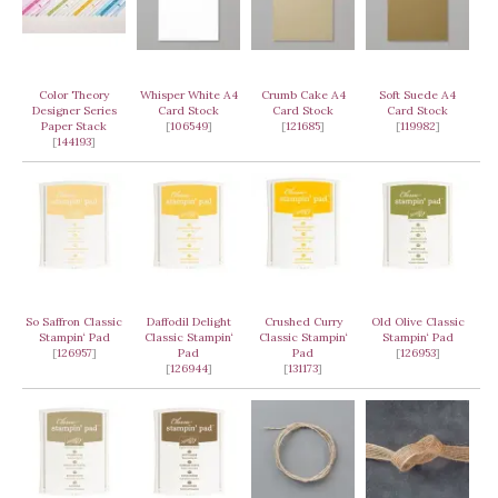
Color Theory
Whisper White A4
Crumb Cake A4
Soft Suede A4
Designer Series
Card Stock
Card Stock
Card Stock
Paper Stack
[
106549
]
[
121685
]
[
119982
]
[
144193
]
So Saffron Classic
Daffodil Delight
Crushed Curry
Old Olive Classic
Stampin‘ Pad
Classic Stampin‘
Classic Stampin‘
Stampin‘ Pad
[
126957
]
Pad
Pad
[
126953
]
[
126944
]
[
131173
]