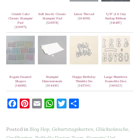
Crumb Cake
Soft Suede Classic
Linen Thread
5/8″ (1.6 Cm)
Classic Stampin‘
Stampin‘ Pad
[
104199
]
Burlap Ribbon
Pad
[
126978
]
[
141487
]
[
126975
]
Regals Enamel
Stampin‘
Happy Birthday
Large Numbers
Shapes
Dimensionals
Thinlits Die
Framelits Dies
[
141681
]
[
104430
]
[
143700
]
[
140622
]
F
Pi
E
W
T
T
a
nt
m
h
w
ei
c
er
ai
at
it
le
Posted in
Blog Hop
,
Geburtstagskarten
,
Glückwünsche
,
e
es
l
s
te
n
Grußkarten
,
PaStello Design Team
,
Stampin' Up!
,