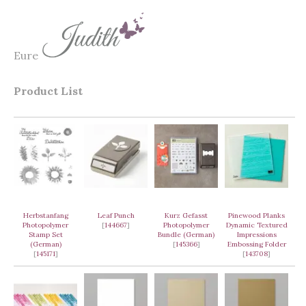
Eure
Product List
Herbstanfang
Leaf Punch
Kurz Gefasst
Pinewood Planks
Photopolymer
[
144667
]
Photopolymer
Dynamic Textured
Stamp Set
Bundle (German)
Impressions
(German)
[
145366
]
Embossing Folder
[
145171
]
[
143708
]