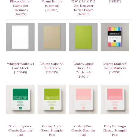
Photopolymer
Mount Bundle
X 6″ (15.2 X 15.2
[
148187
]
Stamp Set
(German)
Cm) Designer
(German)
[
148402
]
Series Paper
[
144527
]
[
146916
]
Whisper White A4
Crumb Cake A4
Granny Apple
Brights Stampin‘
Card Stock
Card Stock
Green A4
Write Markers
[
106549
]
[
121685
]
Cardstock
[
147157
]
[
147014
]
Shaded Spruce
Granny Apple
Blushing Bride
Flirty Flamingo
Classic Stampin‘
Green Stampin‘
Classic Stampin‘
Classic Stampin‘
Pad
Pad
Pad
Pad