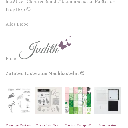
heißt es „Clean & Simple“ beim nächsten PaStello-
BlogHop 😉
Alles Liebe,
Eure
Zutaten Liste zum Nachbasteln: 😉
Flamingo-Fantasie
Tropenflair Clear-
Tropical Escape 6″
Stamparatus