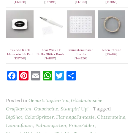
[
147088
]
[
147095
]
[
147100
]
[
147052
]
Tuxedo Black
Clear Wink Of
Rhinestone Basic
Linen Thread
Memento Ink Pad
Stella Glitter Brush
Jewels
[
104199
]
[
132708
]
[
141897
]
[
144220
]
F
Pi
E
W
T
T
a
nt
m
h
w
ei
c
er
ai
at
it
le
Posted in
Geburtstagskarten
,
Glückwünsche
,
e
es
l
s
te
n
Grußkarten
,
Gutscheine
,
Stampin' Up!
- Tagged
b
t
A
r
BigShot
,
ColorSpritzer
,
FlamingoFantasie
,
Glitzersteine
,
o
p
Leinenfaden
,
Palmengarten
,
PrägeFolder
,
o
p