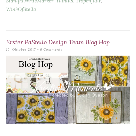
StampinWriteMarker
,
Thinlits
,
Tropenflair
,
k
WinkOfStella
Erster PaStello Design Team Blog Hop
15. Oktober 2017
6 Comments