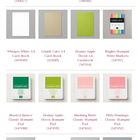
[
144527
]
[
146916
]
Whisper White A4
Crumb Cake A4
Granny Apple
Brights Stampin‘
Card Stock
Card Stock
Green A4
Write Markers
[
106549
]
[
121685
]
Cardstock
[
147157
]
[
147014
]
Shaded Spruce
Granny Apple
Blushing Bride
Flirty Flamingo
Classic Stampin‘
Green Stampin‘
Classic Stampin‘
Classic Stampin‘
Pad
Pad
Pad
Pad
[
147088
]
[
147095
]
[
147100
]
[
147052
]