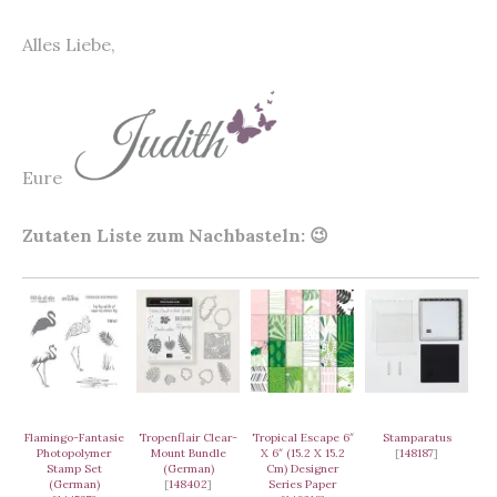
Alles Liebe,
Eure
Zutaten Liste zum Nachbasteln: 😉
Flamingo-Fantasie
Tropenflair Clear-
Tropical Escape 6″
Stamparatus
Photopolymer
Mount Bundle
X 6″ (15.2 X 15.2
[
148187
]
Stamp Set
(German)
Cm) Designer
(German)
[
148402
]
Series Paper