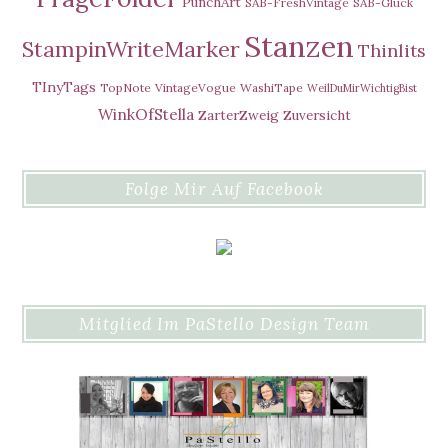
PunchArt
SAB-FreshVintage
SAB-Glück
Stanzen
StampinWriteMarker
Thinlits
TInyTags
TopNote
VintageVogue
WashiTape
WeilDuMirWichtigBist
WinkOfStella
ZarterZweig
Zuversicht
Folge Mir Auf Facebook
Mitglied Im PaStello Design Team