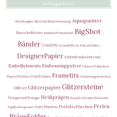
Schlagwörter
Aquapainter
AllesGuteZumGeburtstag
Afterthoughts
BigShot
BarockeMotive
BaumDerFreundschaft
Bänder
Confetti
CrystalEffects
DelicateDoilies
DesignerPapier
EinDuftendesDutzend
Embossingpulver
Embellishments
FamoseFähnchen
Framelits
FourFrames
FlurryOfWishes
Geburtstagstörtchen
Glitzersteine
Glitzerpapier
Glitzer
Heißprägen
GorgeousGrunge
Knöpfe
KreativeElemente
Perlen
PerfektePärchen
PartyThisWay
PapillonPotpourri
PrägeFolder