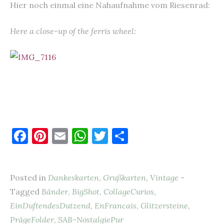
Hier noch einmal eine Nahaufnahme vom Riesenrad:
Here a close-up of the ferris wheel:
F
Pi
E
W
T
T
a
nt
m
h
w
ei
c
er
ai
at
it
le
Posted in
Dankeskarten
,
Grußkarten
,
Vintage
-
e
es
l
s
te
n
Tagged
Bänder
,
BigShot
,
CollageCurios
,
b
t
A
r
EinDuftendesDutzend
,
EnFrancais
,
Glitzersteine
,
o
p
PrägeFolder
,
SAB-NostalgiePur