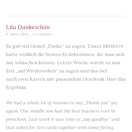
o
p
o
p
k
Lila Dankeschön
5. März 2014
1 Comment
Es gab viel Grund „Danke“ zu sagen. Unser Mittlerer
hatte wirklich die besten Erzieherinnen, die man sich
nur wünschen könnte. Letzte Woche wurde es nun
Zeit „auf Wiedersehen“ zu sagen und das rief
nach zwei Karten mit passendem Geschenk. Hier das
Ergebnis:
We had a whole lot of reasons to say „Thank you“ yet
again. Our middle son had the best teachers ever in
preschool. Last week it was time to „say goodbye“ and
that asked for two cards together with some fitting