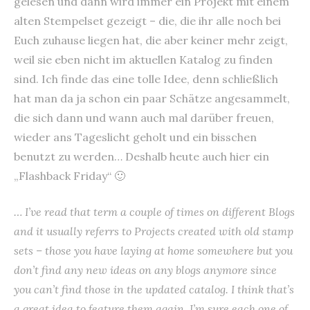
gelesen und dann wird immer ein Projekt mit einem
alten Stempelset gezeigt – die, die ihr alle noch bei
Euch zuhause liegen hat, die aber keiner mehr zeigt,
weil sie eben nicht im aktuellen Katalog zu finden
sind. Ich finde das eine tolle Idee, denn schließlich
hat man da ja schon ein paar Schätze angesammelt,
die sich dann und wann auch mal darüber freuen,
wieder ans Tageslicht geholt und ein bisschen
benutzt zu werden… Deshalb heute auch hier ein
„Flashback Friday“ 🙂
… I’ve read that term a couple of times on different Blogs
and it usually referrs to Projects created with old stamp
sets – those you have laying at home somewhere but you
don’t find any new ideas on any blogs anymore since
you can’t find those in the updated catalog. I think that’s
a great idea to feature them again. I’m sure each one of