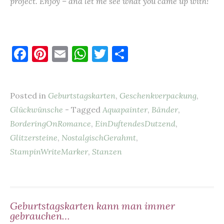
project. Enjoy – and let me see what you came up with!
F
Pi
E
W
T
T
a
nt
m
h
w
ei
c
er
ai
at
it
le
Posted in
Geburtstagskarten
,
Geschenkverpackung
,
e
es
l
s
te
n
Glückwünsche
- Tagged
Aquapainter
,
Bänder
,
b
t
A
r
BorderingOnRomance
,
EinDuftendesDutzend
,
o
p
Glitzersteine
,
NostalgischGerahmt
,
o
p
StampinWriteMarker
,
Stanzen
k
Geburtstagskarten kann man immer
gebrauchen…