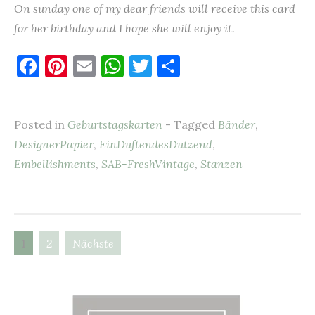
On sunday one of my dear friends will receive this card
for her birthday and I hope she will enjoy it.
F
Pi
E
W
T
T
a
nt
m
h
w
ei
c
er
ai
at
it
le
Posted in
Geburtstagskarten
- Tagged
Bänder
,
e
es
l
s
te
n
DesignerPapier
,
EinDuftendesDutzend
,
b
t
A
r
Embellishments
,
SAB-FreshVintage
,
Stanzen
o
p
o
p
k
1
2
Nächste
Beitragsnavigation