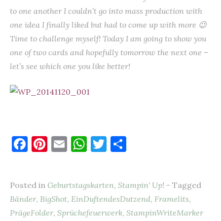
to one another I couldn’t go into mass production with
one idea I finally liked but had to come up with more 😉
Time to challenge myself! Today I am going to show you
one of two cards and hopefully tomorrow the next one –
let’s see which one you like better!
F
Pi
E
W
T
T
a
nt
m
h
w
ei
c
er
ai
at
it
le
Posted in
Geburtstagskarten
,
Stampin' Up!
- Tagged
e
es
l
s
te
n
Bänder
,
BigShot
,
EinDuftendesDutzend
,
Framelits
,
b
t
A
r
PrägeFolder
,
Sprüchefeuerwerk
,
StampinWriteMarker