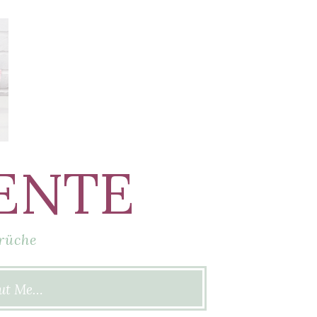
ENTE
rüche
ut Me…