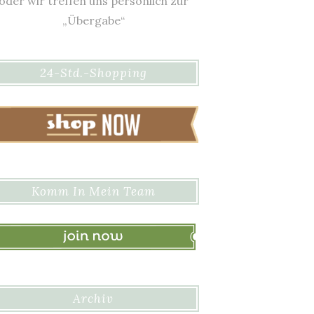
oder wir treffen uns persönlich zur
„Übergabe“
24-Std.-Shopping
Komm In Mein Team
Archiv