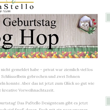
e nicht gemeldet habe – privat war ziemlich viel los
s Schlüsselbein gebrochen und zwei Sehnen
teln konnte. Aber das ist jetzt zum Glück so gut wie
e kreative Vorweihnachtszeit.
burtstag! Das PaStello Designteam gibt es jetzt
ch viel Spaß daran, Euch mit ein paar unserer