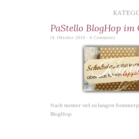
content
KATEGO
PaStello BlogHop im
14. Oktober 2019
6 Comments
Nach meiner viel zu langen Sommerpau
BlogHop.