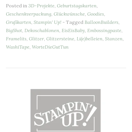
Posted in
3D-Projekte
,
Geburtstagskarten
,
e
es
l
s
te
n
Geschenkverpackung
,
Glückwünsche
,
Goodies
,
b
t
A
r
Grußkarten
,
Stampin' Up!
- Tagged
BalloonBuilders
,
o
p
BigShot
,
Dekoschablonen
,
EisEisBaby
,
Embossingpaste
,
o
p
Framelits
,
Glitzer
,
Glitzersteine
,
Li(e)belleien
,
Stanzen
,
k
WashiTape
,
WorteDieGutTun