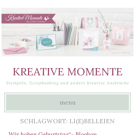
KREATIVE MOMENTE
Stempeln, Scrapbooking und andere kreative Ausbrüche
menu
Skip
SCHLAGWORT: LI(E)BELLEIEN
to
„Wir haben Geburtstag“- Bloghop