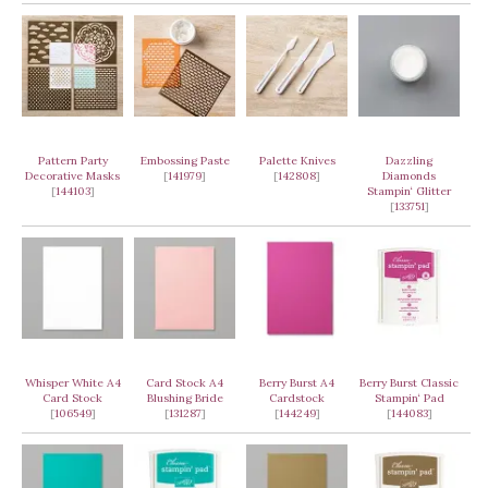
Pattern Party
Embossing Paste
Palette Knives
Dazzling
Decorative Masks
[
141979
]
[
142808
]
Diamonds
[
144103
]
Stampin‘ Glitter
[
133751
]
Whisper White A4
Card Stock A4
Berry Burst A4
Berry Burst Classic
Card Stock
Blushing Bride
Cardstock
Stampin‘ Pad
[
106549
]
[
131287
]
[
144249
]
[
144083
]