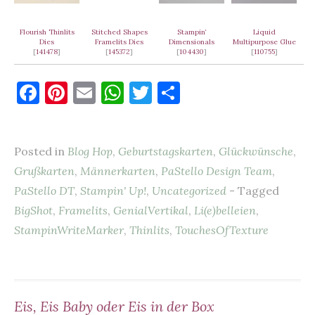
Flourish Thinlits
Stitched Shapes
Stampin‘
Liquid
Dies
Framelits Dies
Dimensionals
Multipurpose Glue
[
141478
]
[
145372
]
[
104430
]
[
110755
]
F
Pi
E
W
T
T
a
nt
m
h
w
ei
c
er
ai
at
it
le
Posted in
Blog Hop
,
Geburtstagskarten
,
Glückwünsche
,
e
es
l
s
te
n
Grußkarten
,
Männerkarten
,
PaStello Design Team
,
b
t
A
r
PaStello DT
,
Stampin' Up!
,
Uncategorized
- Tagged
o
p
BigShot
,
Framelits
,
GenialVertikal
,
Li(e)belleien
,
o
p
StampinWriteMarker
,
Thinlits
,
TouchesOfTexture
k
Eis, Eis Baby oder Eis in der Box