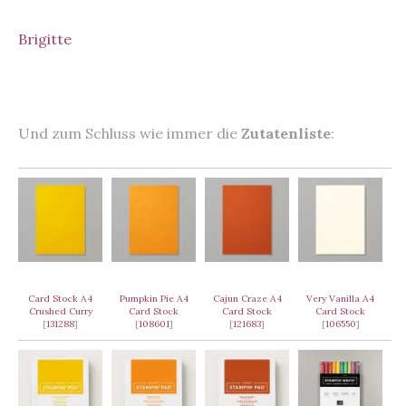
Brigitte
Und zum Schluss wie immer die
Zutatenliste
:
Card Stock A4
Pumpkin Pie A4
Cajun Craze A4
Very Vanilla A4
Crushed Curry
Card Stock
Card Stock
Card Stock
[
131288
]
[
108601
]
[
121683
]
[
106550
]