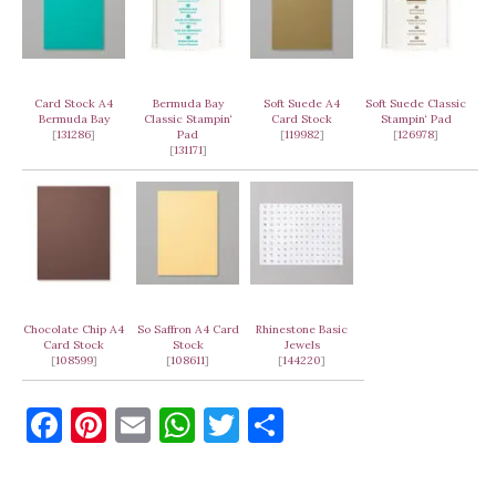
Card Stock A4
Bermuda Bay
Soft Suede A4
Soft Suede Classic
Bermuda Bay
Classic Stampin‘
Card Stock
Stampin‘ Pad
[
131286
]
Pad
[
119982
]
[
126978
]
[
131171
]
Chocolate Chip A4
So Saffron A4 Card
Rhinestone Basic
Card Stock
Stock
Jewels
[
108599
]
[
108611
]
[
144220
]
F
Pi
E
W
T
T
a
nt
m
h
w
ei
c
er
ai
at
it
le