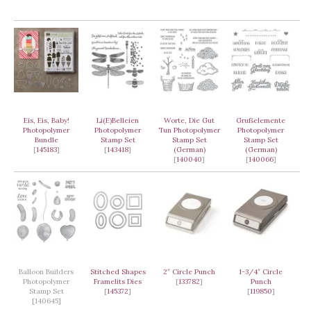
Eis, Eis, Baby!
Li(E)Belleien
Worte, Die Gut
Grußelemente
Photopolymer
Photopolymer
Tun Photopolymer
Photopolymer
Bundle
Stamp Set
Stamp Set
Stamp Set
[
145183
]
[
143418
]
(German)
(German)
[
140040
]
[
140066
]
Balloon Builders
Stitched Shapes
2″ Circle Punch
1-3/4″ Circle
Photopolymer
Framelits Dies
[
133782
]
Punch
Stamp Set
[
145372
]
[
119850
]
[140645]