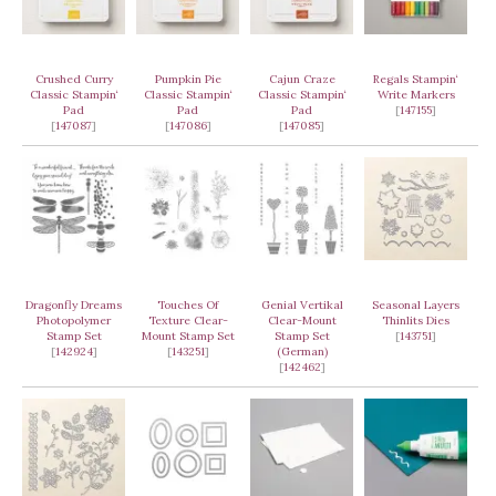
Crushed Curry
Pumpkin Pie
Cajun Craze
Regals Stampin‘
Classic Stampin‘
Classic Stampin‘
Classic Stampin‘
Write Markers
Pad
Pad
Pad
[
147155
]
[
147087
]
[
147086
]
[
147085
]
Dragonfly Dreams
Touches Of
Genial Vertikal
Seasonal Layers
Photopolymer
Texture Clear-
Clear-Mount
Thinlits Dies
Stamp Set
Mount Stamp Set
Stamp Set
[
143751
]
[
142924
]
[
143251
]
(German)
[
142462
]