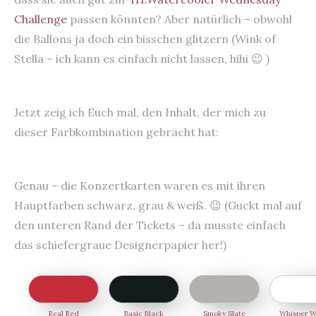
Challenge
passen könnten? Aber natürlich – obwohl
die Ballons ja doch ein bisschen glitzern (Wink of
Stella – ich kann es einfach nicht lassen, hihi 😉 )
Jetzt zeig ich Euch mal, den Inhalt, der mich zu
dieser Farbkombination gebracht hat:
Genau – die Konzertkarten waren es mit ihren
Hauptfarben schwarz, grau & weiß. 😉 (Guckt mal auf
den unteren Rand der Tickets – da musste einfach
das schiefergraue Designerpapier her!)
Real Red
Basic Black
Smoky Slate
Whisper W