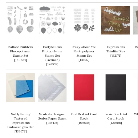
Balloon Builders
Partyballons
Crazy About You
Expressions
B
Photopolymer
Photopolymer
Photopolymer
Thinlits Dies
Stamp Set
Stamp Set
Stamp Set
[
132171
]
[
140645
]
(German)
[
137137
]
[
141039
]
Softly Falling
Neutrals Designer
Real Red A4 Card
Basic Black A4
Wh
Textured
Series Paper Stack
Stock
Card Stock
Impressions
[
138435
]
[
106578
]
[
121688
]
Embossing Folder
[
139672
]