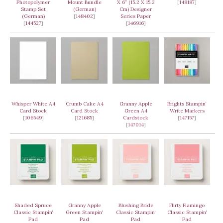
Photopolymer
Mount Bundle
X 6″ (15.2 X 15.2
[
148187
]
Stamp Set
(German)
Cm) Designer
(German)
[
148402
]
Series Paper
[
144527
]
[
146916
]
Whisper White A4
Crumb Cake A4
Granny Apple
Brights Stampin‘
Card Stock
Card Stock
Green A4
Write Markers
[
106549
]
[
121685
]
Cardstock
[
147157
]
[
147014
]
Shaded Spruce
Granny Apple
Blushing Bride
Flirty Flamingo
Classic Stampin‘
Green Stampin‘
Classic Stampin‘
Classic Stampin‘
Pad
Pad
Pad
Pad