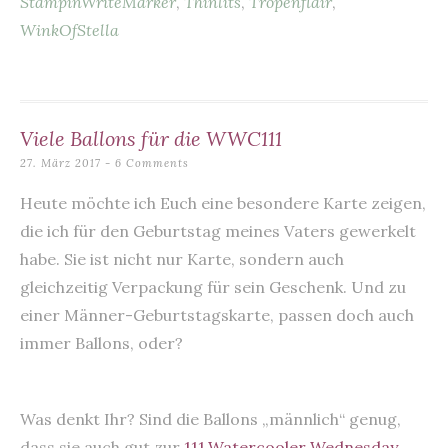
StampinWriteMarker
,
Thinlits
,
Tropenflair
,
k
WinkOfStella
Viele Ballons für die WWC111
27. März 2017
6 Comments
Heute möchte ich Euch eine besondere Karte zeigen,
die ich für den Geburtstag meines Vaters gewerkelt
habe. Sie ist nicht nur Karte, sondern auch
gleichzeitig Verpackung für sein Geschenk. Und zu
einer Männer-Geburtstagskarte, passen doch auch
immer Ballons, oder?
Was denkt Ihr? Sind die Ballons „männlich“ genug,
dass sie auch gut zur
111.Watercooler Wednesday