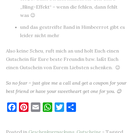
„Bling-Effekt“ – wenn die fehlen, dann fehlt
was 😉
und das gestreifte Band in Himbeerrot gibt es
leider nicht mehr
Also keine Scheu, ruft mich an und holt Euch einen
Gutschein für Eure beste Freundin bzw. laßt Euch
einen Gutschein von Eurem Liebsten schenken. 😉
So no fear – just give me a call and get a coupon for your
best friend or have your sweetheart get one for you. 😉
F
Pi
E
W
T
T
a
nt
m
h
w
ei
c
er
ai
at
it
le
Posted in
Geschenkverpackung
,
Gutscheine
- Tagged