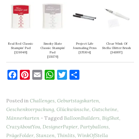
Real Red Classic
Smoky Slate
Project Life
Clear Wink Of
Stampin‘ Pad
Classic Stampin‘
Journaling Pens
Stella Glitter Brush
[
126949
]
Pad
[
135304
]
[
141897
]
[
131179
]
F
Pi
E
W
T
T
a
nt
m
h
w
ei
c
er
ai
at
it
le
Posted in
Challenges
,
Geburtstagskarten
,
e
es
l
s
te
n
Geschenkverpackung
,
Glückwünsche
,
Gutscheine
,
b
t
A
r
Männerkarten
- Tagged
BalloonBuilders
,
BigShot
,
o
p
CrazyAboutYou
,
DesignerPapier
,
Partyballons
,
o
p
PrägeFolder
,
Stanzen
,
Thinlits
,
WinkOfStella