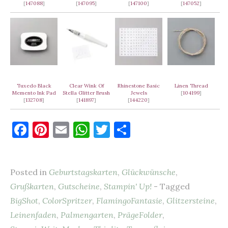
[
147088
]
[
147095
]
[
147100
]
[
147052
]
Tuxedo Black
Clear Wink Of
Rhinestone Basic
Linen Thread
Memento Ink Pad
Stella Glitter Brush
Jewels
[
104199
]
[
132708
]
[
141897
]
[
144220
]
F
Pi
E
W
T
T
a
nt
m
h
w
ei
c
er
ai
at
it
le
Posted in
Geburtstagskarten
,
Glückwünsche
,
e
es
l
s
te
n
Grußkarten
,
Gutscheine
,
Stampin' Up!
- Tagged
b
t
A
r
BigShot
,
ColorSpritzer
,
FlamingoFantasie
,
Glitzersteine
,
o
p
Leinenfaden
,
Palmengarten
,
PrägeFolder
,
o
p