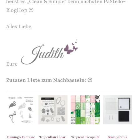
heißt es „Clean & Simple“ beim nächsten PaStello-
BlogHop 😉
Alles Liebe,
Eure
Zutaten Liste zum Nachbasteln: 😉
Flamingo-Fantasie
Tropenflair Clear-
Tropical Escape 6″
Stamparatus