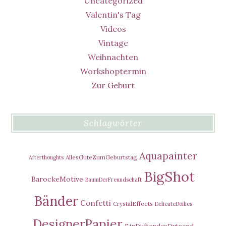
Uncategorized
Valentin's Tag
Videos
Vintage
Weihnachten
Workshoptermin
Zur Geburt
Schlagwörter
Aquapainter
AllesGuteZumGeburtstag
Afterthoughts
BigShot
BarockeMotive
BaumDerFreundschaft
Bänder
Confetti
CrystalEffects
DelicateDoilies
DesignerPapier
EinDuftendesDutzend