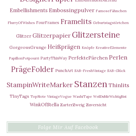
Embossingpulver
Embellishments
FamoseFähnchen
Framelits
FourFrames
FlurryOfWishes
Geburtstagstörtchen
Glitzersteine
Glitzerpapier
Glitzer
Heißprägen
GorgeousGrunge
Knöpfe
KreativeElemente
Perlen
PerfektePärchen
PartyThisWay
PapillonPotpourri
PrägeFolder
PunchArt
SAB-FreshVintage
SAB-Glück
Stanzen
StampinWriteMarker
Thinlits
TInyTags
TopNote
VintageVogue
WashiTape
WeilDuMirWichtigBist
WinkOfStella
ZarterZweig
Zuversicht
Folge Mir Auf Facebook