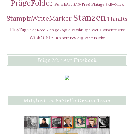
PrägeFolder
PunchArt
SAB-FreshVintage
SAB-Glück
Stanzen
StampinWriteMarker
Thinlits
TInyTags
TopNote
VintageVogue
WashiTape
WeilDuMirWichtigBist
WinkOfStella
ZarterZweig
Zuversicht
Folge Mir Auf Facebook
Mitglied Im PaStello Design Team