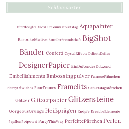
Schlagwörter
Aquapainter
AllesGuteZumGeburtstag
Afterthoughts
BigShot
BarockeMotive
BaumDerFreundschaft
Bänder
Confetti
CrystalEffects
DelicateDoilies
DesignerPapier
EinDuftendesDutzend
Embossingpulver
Embellishments
FamoseFähnchen
Framelits
FourFrames
FlurryOfWishes
Geburtstagstörtchen
Glitzersteine
Glitzerpapier
Glitzer
Heißprägen
GorgeousGrunge
Knöpfe
KreativeElemente
Perlen
PerfektePärchen
PartyThisWay
PapillonPotpourri