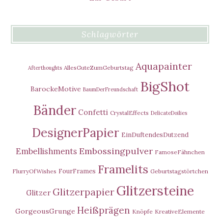
Schlagwörter
Aquapainter
AllesGuteZumGeburtstag
Afterthoughts
BigShot
BarockeMotive
BaumDerFreundschaft
Bänder
Confetti
CrystalEffects
DelicateDoilies
DesignerPapier
EinDuftendesDutzend
Embossingpulver
Embellishments
FamoseFähnchen
Framelits
FourFrames
FlurryOfWishes
Geburtstagstörtchen
Glitzersteine
Glitzerpapier
Glitzer
Heißprägen
GorgeousGrunge
Knöpfe
KreativeElemente