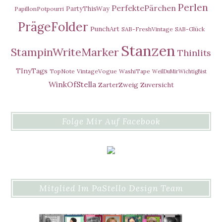
Perlen
PerfektePärchen
PartyThisWay
PapillonPotpourri
PrägeFolder
PunchArt
SAB-FreshVintage
SAB-Glück
Stanzen
StampinWriteMarker
Thinlits
TInyTags
TopNote
VintageVogue
WashiTape
WeilDuMirWichtigBist
WinkOfStella
ZarterZweig
Zuversicht
Folge Mir Auf Facebook
Mitglied Im PaStello Design Team