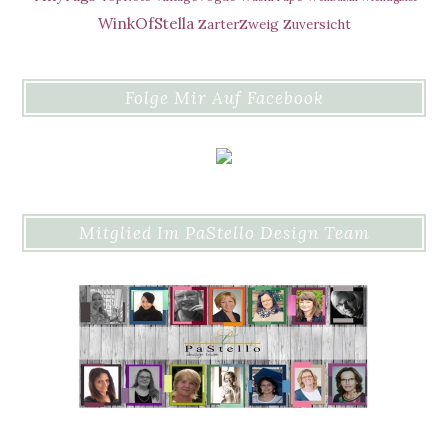
WinkOfStella
ZarterZweig
Zuversicht
Folge Mir Auf Facebook
Mitglied Im PaStello Design Team