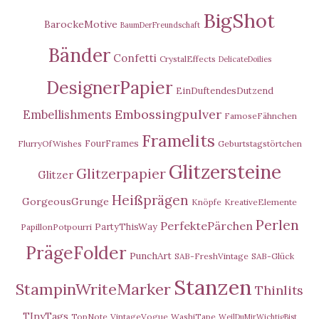
BigShot
BarockeMotive
BaumDerFreundschaft
Bänder
Confetti
CrystalEffects
DelicateDoilies
DesignerPapier
EinDuftendesDutzend
Embossingpulver
Embellishments
FamoseFähnchen
Framelits
FourFrames
FlurryOfWishes
Geburtstagstörtchen
Glitzersteine
Glitzerpapier
Glitzer
Heißprägen
GorgeousGrunge
Knöpfe
KreativeElemente
Perlen
PerfektePärchen
PartyThisWay
PapillonPotpourri
PrägeFolder
PunchArt
SAB-FreshVintage
SAB-Glück
Stanzen
StampinWriteMarker
Thinlits
TInyTags
TopNote
VintageVogue
WashiTape
WeilDuMirWichtigBist