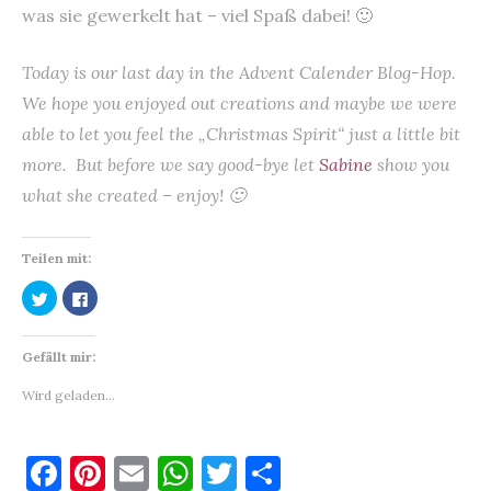
was sie gewerkelt hat – viel Spaß dabei! 🙂
Today is our last day in the Advent Calender Blog-Hop.
We hope you enjoyed out creations and maybe we were
able to let you feel the „Christmas Spirit“ just a little bit
more. But before we say good-bye let
Sabine
show you
what she created – enjoy! 🙂
Teilen mit:
K
K
l
l
i
i
c
c
k
k
Gefällt mir:
,
,
u
u
m
m
Wird geladen...
ü
a
b
u
e
f
r
F
T
a
F
Pi
E
W
T
T
w
c
i
e