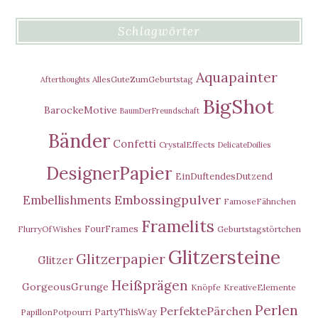
Schlagwörter
Aquapainter
AllesGuteZumGeburtstag
Afterthoughts
BigShot
BarockeMotive
BaumDerFreundschaft
Bänder
Confetti
CrystalEffects
DelicateDoilies
DesignerPapier
EinDuftendesDutzend
Embossingpulver
Embellishments
FamoseFähnchen
Framelits
FourFrames
FlurryOfWishes
Geburtstagstörtchen
Glitzersteine
Glitzerpapier
Glitzer
Heißprägen
GorgeousGrunge
Knöpfe
KreativeElemente
Perlen
PerfektePärchen
PartyThisWay
PapillonPotpourri