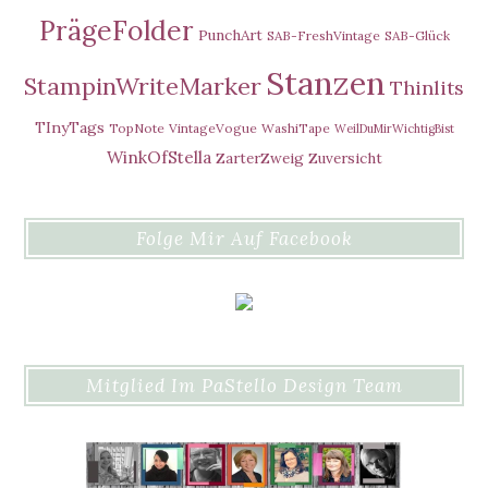
PrägeFolder
PunchArt
SAB-FreshVintage
SAB-Glück
Stanzen
StampinWriteMarker
Thinlits
TInyTags
TopNote
VintageVogue
WashiTape
WeilDuMirWichtigBist
WinkOfStella
ZarterZweig
Zuversicht
Folge Mir Auf Facebook
Mitglied Im PaStello Design Team