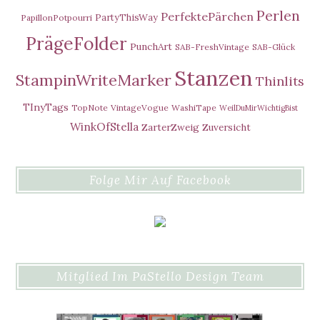
Perlen
PerfektePärchen
PartyThisWay
PapillonPotpourri
PrägeFolder
PunchArt
SAB-FreshVintage
SAB-Glück
Stanzen
StampinWriteMarker
Thinlits
TInyTags
TopNote
VintageVogue
WashiTape
WeilDuMirWichtigBist
WinkOfStella
ZarterZweig
Zuversicht
Folge Mir Auf Facebook
Mitglied Im PaStello Design Team