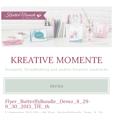
KREATIVE MOMENTE
Stempeln, Scrapbooking und andere kreative Ausbrüche
menu
Skip
Flyer_ButterflyBundle_Demo_8_29-
to
9_30_2013_DE_th
5. September 2013
150 × 194
Flyer_ButterflyBundle_Demo_8_29-