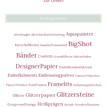
Zur Geburt
Schlagwörter
Aquapainter
AllesGuteZumGeburtstag
Afterthoughts
BigShot
BarockeMotive
BaumDerFreundschaft
Bänder
Confetti
CrystalEffects
DelicateDoilies
DesignerPapier
EinDuftendesDutzend
Embossingpulver
Embellishments
FamoseFähnchen
Framelits
FourFrames
FlurryOfWishes
Geburtstagstörtchen
Glitzersteine
Glitzerpapier
Glitzer
Heißprägen
GorgeousGrunge
Knöpfe
KreativeElemente