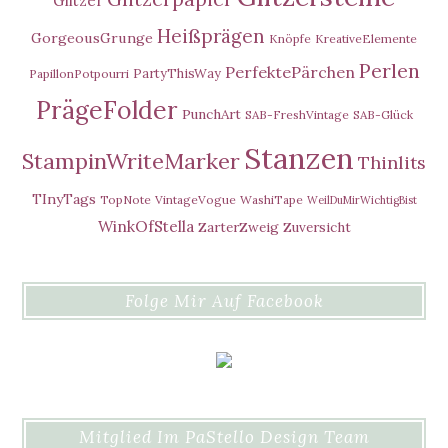
Glitzer
Heißprägen
GorgeousGrunge
Knöpfe
KreativeElemente
Perlen
PerfektePärchen
PartyThisWay
PapillonPotpourri
PrägeFolder
PunchArt
SAB-FreshVintage
SAB-Glück
Stanzen
StampinWriteMarker
Thinlits
TInyTags
TopNote
VintageVogue
WashiTape
WeilDuMirWichtigBist
WinkOfStella
ZarterZweig
Zuversicht
Folge Mir Auf Facebook
Mitglied Im PaStello Design Team