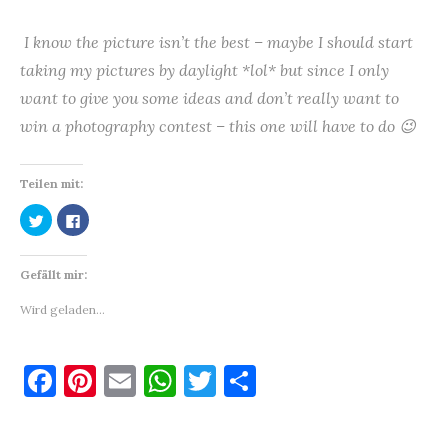
I know the picture isn’t the best – maybe I should start
taking my pictures by daylight *lol* but since I
only
want to give you some ideas and don’t really want to
win a photography contest – this one will have to do 😉
Teilen mit:
K
K
l
l
i
i
c
c
k
k
Gefällt mir:
,
,
u
u
m
m
Wird geladen...
ü
a
b
u
e
f
r
F
T
a
F
Pi
E
W
T
T
w
c
i
e
t
b
a
nt
m
h
w
ei
t
o
e
o
c
er
ai
at
it
le
r
k
z
z