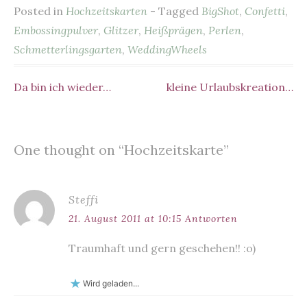
u
u
Posted in
Hochzeitskarten
- Tagged
BigShot
,
Confetti
,
e
es
l
s
te
n
t
t
e
e
Embossingpulver
,
Glitzer
,
Heißprägen
,
Perlen
,
i
i
b
t
A
r
l
l
e
e
Schmetterlingsgarten
,
WeddingWheels
o
p
n
n
(
(
W
W
o
p
i
i
Da bin ich wieder…
kleine Urlaubskreation…
Beitragsnavigation
r
r
d
d
k
i
i
n
n
n
n
e
e
u
u
e
e
One thought on “
Hochzeitskarte
”
m
m
F
F
e
e
n
n
s
s
t
t
Steffi
e
e
r
r
21. August 2011 at 10:15
Antworten
g
g
e
e
ö
ö
f
f
Traumhaft und gern geschehen!! :o)
f
f
n
n
e
e
t
t
Wird geladen...
)
)