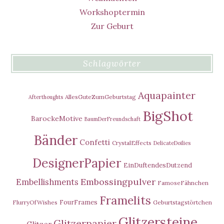
Workshoptermin
Zur Geburt
Schlagwörter
Aquapainter
AllesGuteZumGeburtstag
Afterthoughts
BigShot
BarockeMotive
BaumDerFreundschaft
Bänder
Confetti
CrystalEffects
DelicateDoilies
DesignerPapier
EinDuftendesDutzend
Embossingpulver
Embellishments
FamoseFähnchen
Framelits
FourFrames
FlurryOfWishes
Geburtstagstörtchen
Glitzersteine
Glitzerpapier