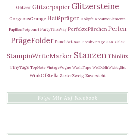
Glitzersteine
Glitzerpapier
Glitzer
Heißprägen
GorgeousGrunge
Knöpfe
KreativeElemente
Perlen
PerfektePärchen
PartyThisWay
PapillonPotpourri
PrägeFolder
PunchArt
SAB-FreshVintage
SAB-Glück
Stanzen
StampinWriteMarker
Thinlits
TInyTags
TopNote
VintageVogue
WashiTape
WeilDuMirWichtigBist
WinkOfStella
ZarterZweig
Zuversicht
Folge Mir Auf Facebook