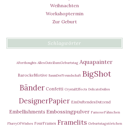
Weihnachten
Workshoptermin
Zur Geburt
Schlagwörter
Aquapainter
AllesGuteZumGeburtstag
Afterthoughts
BigShot
BarockeMotive
BaumDerFreundschaft
Bänder
Confetti
CrystalEffects
DelicateDoilies
DesignerPapier
EinDuftendesDutzend
Embossingpulver
Embellishments
FamoseFähnchen
Framelits
FourFrames
FlurryOfWishes
Geburtstagstörtchen