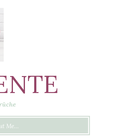
ENTE
rüche
ut Me…