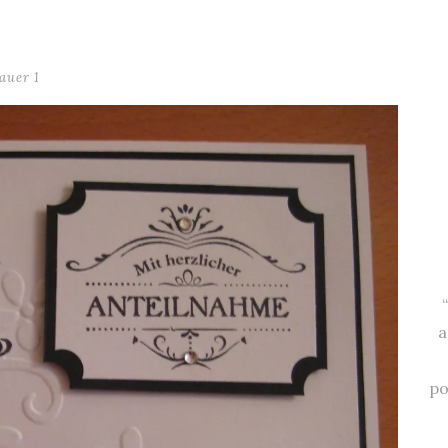
auer 1
a
po