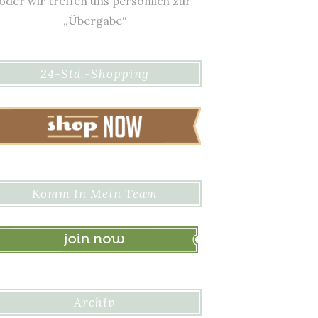
oder wir treffen uns persönlich zur
„Übergabe“
24-Std.-Shopping
Komm In Mein Team
Archiv