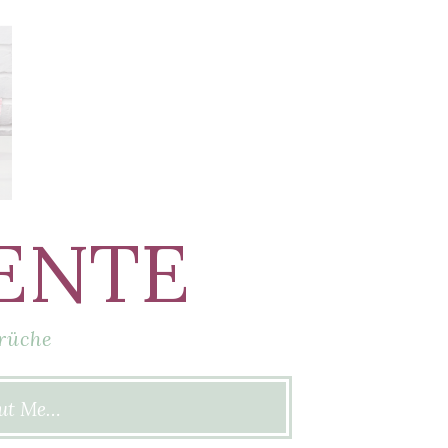
ENTE
rüche
ut Me…