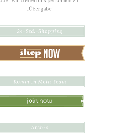
oder wir treffen uns persönlich zur
„Übergabe“
24-Std.-Shopping
Komm In Mein Team
Archiv