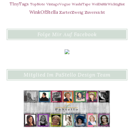
TInyTags
TopNote
VintageVogue
WashiTape
WeilDuMirWichtigBist
WinkOfStella
ZarterZweig
Zuversicht
Folge Mir Auf Facebook
Mitglied Im PaStello Design Team