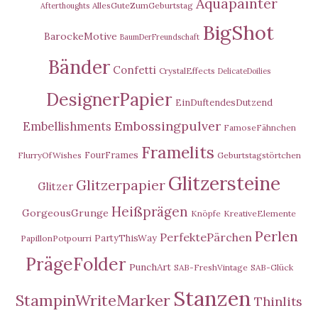
Aquapainter
AllesGuteZumGeburtstag
Afterthoughts
BigShot
BarockeMotive
BaumDerFreundschaft
Bänder
Confetti
CrystalEffects
DelicateDoilies
DesignerPapier
EinDuftendesDutzend
Embossingpulver
Embellishments
FamoseFähnchen
Framelits
FourFrames
FlurryOfWishes
Geburtstagstörtchen
Glitzersteine
Glitzerpapier
Glitzer
Heißprägen
GorgeousGrunge
Knöpfe
KreativeElemente
Perlen
PerfektePärchen
PartyThisWay
PapillonPotpourri
PrägeFolder
PunchArt
SAB-FreshVintage
SAB-Glück
Stanzen
StampinWriteMarker
Thinlits