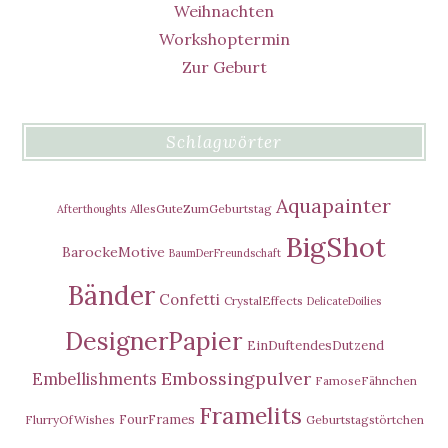
Weihnachten
Workshoptermin
Zur Geburt
Schlagwörter
Aquapainter
AllesGuteZumGeburtstag
Afterthoughts
BigShot
BarockeMotive
BaumDerFreundschaft
Bänder
Confetti
CrystalEffects
DelicateDoilies
DesignerPapier
EinDuftendesDutzend
Embossingpulver
Embellishments
FamoseFähnchen
Framelits
FourFrames
FlurryOfWishes
Geburtstagstörtchen