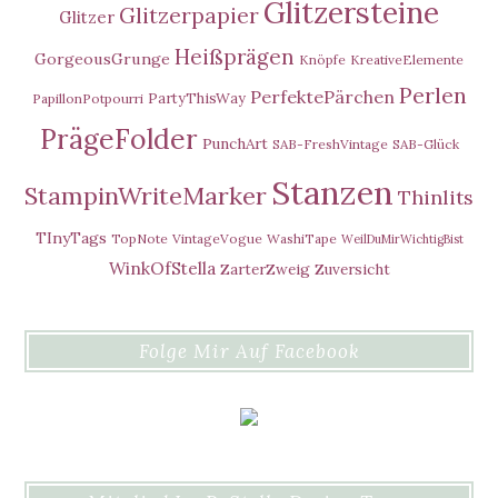
Glitzersteine
Glitzerpapier
Glitzer
Heißprägen
GorgeousGrunge
Knöpfe
KreativeElemente
Perlen
PerfektePärchen
PartyThisWay
PapillonPotpourri
PrägeFolder
PunchArt
SAB-FreshVintage
SAB-Glück
Stanzen
StampinWriteMarker
Thinlits
TInyTags
TopNote
VintageVogue
WashiTape
WeilDuMirWichtigBist
WinkOfStella
ZarterZweig
Zuversicht
Folge Mir Auf Facebook