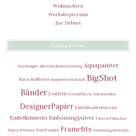
Weihnachten
Workshoptermin
Zur Geburt
Schlagwörter
Aquapainter
AllesGuteZumGeburtstag
Afterthoughts
BigShot
BarockeMotive
BaumDerFreundschaft
Bänder
Confetti
CrystalEffects
DelicateDoilies
DesignerPapier
EinDuftendesDutzend
Embossingpulver
Embellishments
FamoseFähnchen
Framelits
FourFrames
FlurryOfWishes
Geburtstagstörtchen