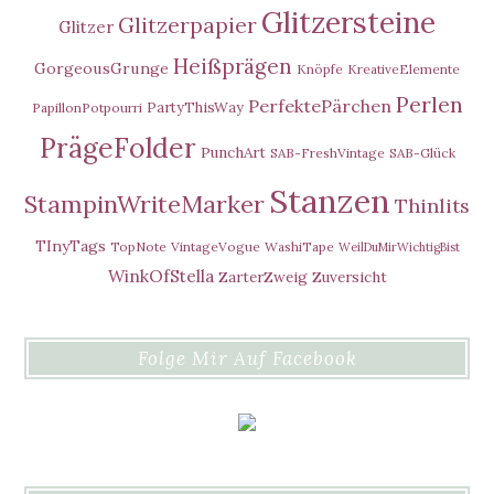
Glitzersteine
Glitzerpapier
Glitzer
Heißprägen
GorgeousGrunge
Knöpfe
KreativeElemente
Perlen
PerfektePärchen
PartyThisWay
PapillonPotpourri
PrägeFolder
PunchArt
SAB-FreshVintage
SAB-Glück
Stanzen
StampinWriteMarker
Thinlits
TInyTags
TopNote
VintageVogue
WashiTape
WeilDuMirWichtigBist
WinkOfStella
ZarterZweig
Zuversicht
Folge Mir Auf Facebook