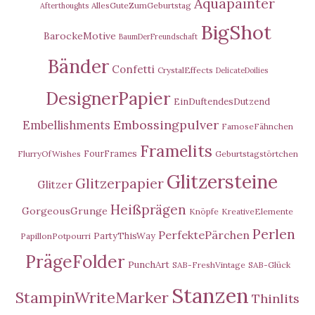
Aquapainter
AllesGuteZumGeburtstag
Afterthoughts
BigShot
BarockeMotive
BaumDerFreundschaft
Bänder
Confetti
CrystalEffects
DelicateDoilies
DesignerPapier
EinDuftendesDutzend
Embossingpulver
Embellishments
FamoseFähnchen
Framelits
FourFrames
FlurryOfWishes
Geburtstagstörtchen
Glitzersteine
Glitzerpapier
Glitzer
Heißprägen
GorgeousGrunge
Knöpfe
KreativeElemente
Perlen
PerfektePärchen
PartyThisWay
PapillonPotpourri
PrägeFolder
PunchArt
SAB-FreshVintage
SAB-Glück
Stanzen
StampinWriteMarker
Thinlits