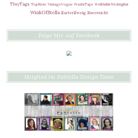
TInyTags
TopNote
VintageVogue
WashiTape
WeilDuMirWichtigBist
WinkOfStella
ZarterZweig
Zuversicht
Folge Mir Auf Facebook
Mitglied Im PaStello Design Team