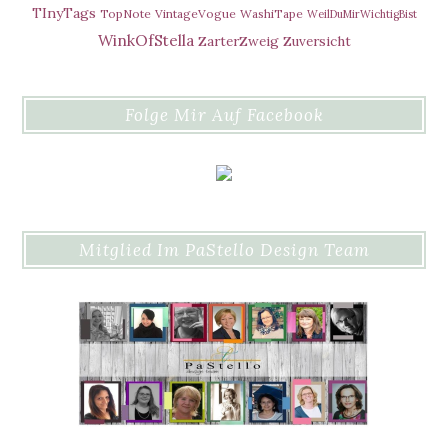
TInyTags
TopNote
VintageVogue
WashiTape
WeilDuMirWichtigBist
WinkOfStella
ZarterZweig
Zuversicht
Folge Mir Auf Facebook
Mitglied Im PaStello Design Team