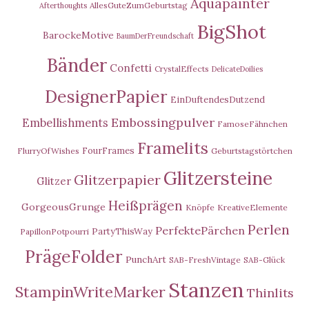
Aquapainter
AllesGuteZumGeburtstag
Afterthoughts
BigShot
BarockeMotive
BaumDerFreundschaft
Bänder
Confetti
CrystalEffects
DelicateDoilies
DesignerPapier
EinDuftendesDutzend
Embossingpulver
Embellishments
FamoseFähnchen
Framelits
FourFrames
FlurryOfWishes
Geburtstagstörtchen
Glitzersteine
Glitzerpapier
Glitzer
Heißprägen
GorgeousGrunge
Knöpfe
KreativeElemente
Perlen
PerfektePärchen
PartyThisWay
PapillonPotpourri
PrägeFolder
PunchArt
SAB-FreshVintage
SAB-Glück
Stanzen
StampinWriteMarker
Thinlits