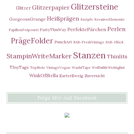
Glitzersteine
Glitzerpapier
Glitzer
Heißprägen
GorgeousGrunge
Knöpfe
KreativeElemente
Perlen
PerfektePärchen
PartyThisWay
PapillonPotpourri
PrägeFolder
PunchArt
SAB-FreshVintage
SAB-Glück
Stanzen
StampinWriteMarker
Thinlits
TInyTags
TopNote
VintageVogue
WashiTape
WeilDuMirWichtigBist
WinkOfStella
ZarterZweig
Zuversicht
Folge Mir Auf Facebook