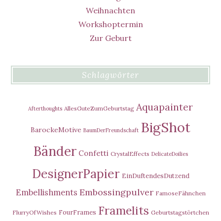
Weihnachten
Workshoptermin
Zur Geburt
Schlagwörter
Aquapainter
AllesGuteZumGeburtstag
Afterthoughts
BigShot
BarockeMotive
BaumDerFreundschaft
Bänder
Confetti
CrystalEffects
DelicateDoilies
DesignerPapier
EinDuftendesDutzend
Embossingpulver
Embellishments
FamoseFähnchen
Framelits
FourFrames
FlurryOfWishes
Geburtstagstörtchen