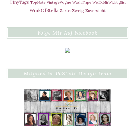
TInyTags
TopNote
VintageVogue
WashiTape
WeilDuMirWichtigBist
WinkOfStella
ZarterZweig
Zuversicht
Folge Mir Auf Facebook
Mitglied Im PaStello Design Team