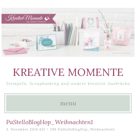
KREATIVE MOMENTE
Stempeln, Scrapbooking und andere kreative Ausbrüche
menu
Skip
PaStelloBlogHop_Weihnachten1
to
3. November 2018
452 × 596
PaStelloBlogHop_Weihnachten1