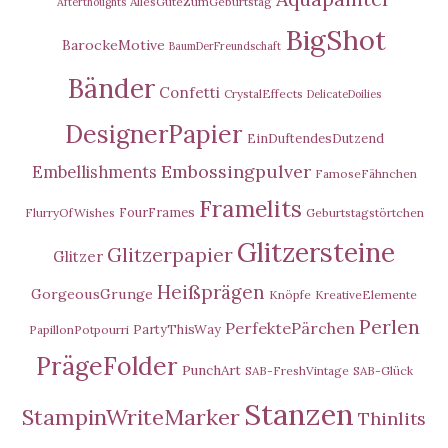
AllesGuteZumGeburtstag
Afterthoughts
BigShot
BarockeMotive
BaumDerFreundschaft
Bänder
Confetti
CrystalEffects
DelicateDoilies
DesignerPapier
EinDuftendesDutzend
Embossingpulver
Embellishments
FamoseFähnchen
Framelits
FourFrames
FlurryOfWishes
Geburtstagstörtchen
Glitzersteine
Glitzerpapier
Glitzer
Heißprägen
GorgeousGrunge
Knöpfe
KreativeElemente
Perlen
PerfektePärchen
PartyThisWay
PapillonPotpourri
PrägeFolder
PunchArt
SAB-FreshVintage
SAB-Glück
Stanzen
StampinWriteMarker
Thinlits