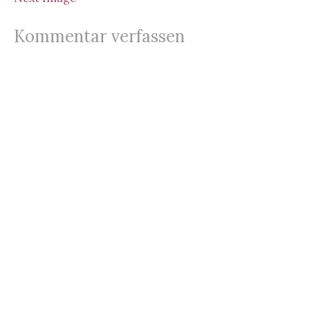
b
t
A
r
Kommentar verfassen
o
p
o
p
k