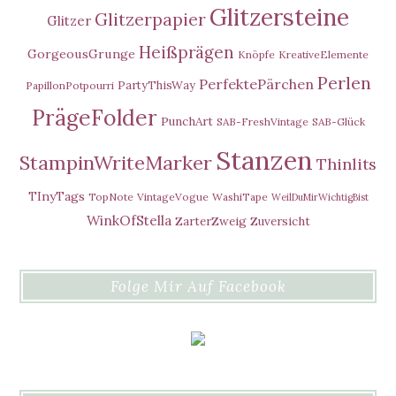
Glitzersteine
Glitzerpapier
Glitzer
Heißprägen
GorgeousGrunge
Knöpfe
KreativeElemente
Perlen
PerfektePärchen
PartyThisWay
PapillonPotpourri
PrägeFolder
PunchArt
SAB-FreshVintage
SAB-Glück
Stanzen
StampinWriteMarker
Thinlits
TInyTags
TopNote
VintageVogue
WashiTape
WeilDuMirWichtigBist
WinkOfStella
ZarterZweig
Zuversicht
Folge Mir Auf Facebook