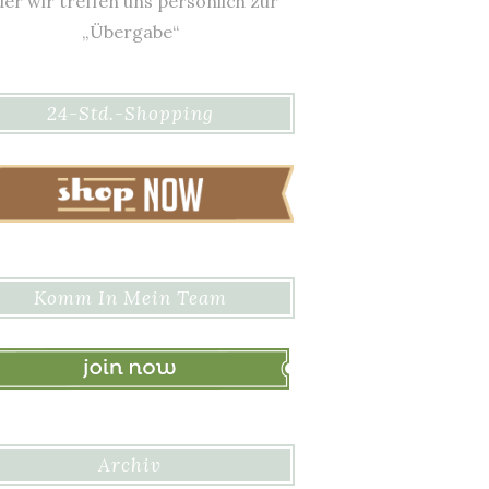
er wir treffen uns persönlich zur
„Übergabe“
24-Std.-Shopping
Komm In Mein Team
Archiv