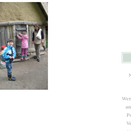
N
Wen
an
Po
V