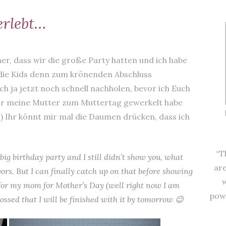
erlebt…
 her, dass wir die große Party hatten und ich habe
die Kids denn zum krönenden Abschluss
 ja jetzt noch schnell nachholen, bevor ich Euch
 für meine Mutter zum Muttertag gewerkelt habe
 Ihr könnt mir mal die Daumen drücken, dass ich
“T
ig birthday party and I still didn’t show you, what
are
avors. But I can finally catch up on that before showing
for my mom for Mother’s Day (well right now I am
powe
rossed that I will be finished with it by tomorrow 😉