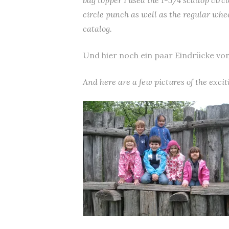
bag topper I used the 1-3/4 scallop cir
circle punch as well as the regular whe
catalog.
Und hier noch ein paar Eindrücke vom
And here are a few pictures of the excit