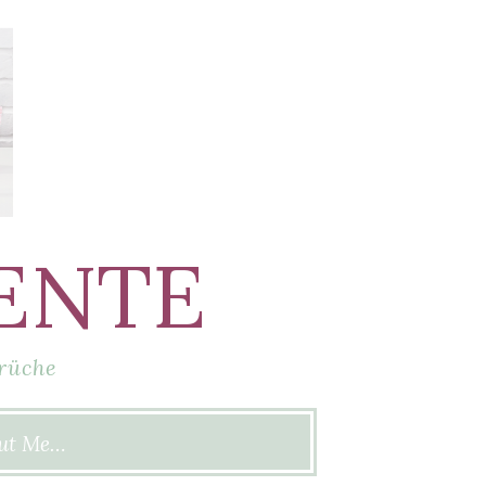
ENTE
rüche
ut Me…