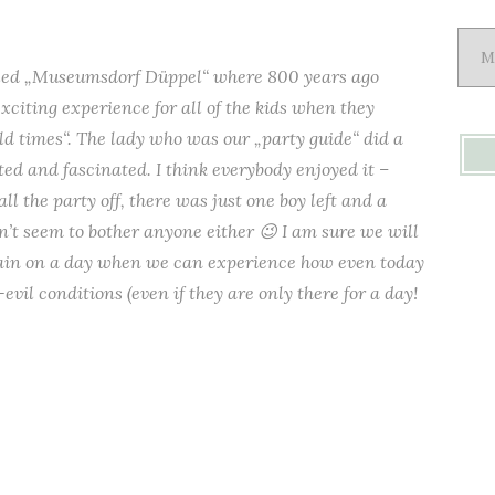
Arch
led „
Museumsdorf Düppel
“ where 800 years ago
xciting experience for all of the kids when they
old times“. The lady who was our „party guide“ did a
sted and fascinated. I think everybody enjoyed it –
all the party off, there was just one boy left and a
idn’t seem to bother anyone either 😉 I am sure we will
gain on a day when we can experience how even today
evil conditions (even if they are only there for a day!