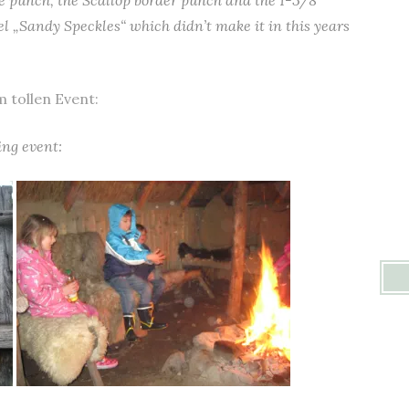
cle punch, the Scallop border punch and the 1-3/8″
el „Sandy Speckles“ which didn’t make it in this years
 tollen Event:
ing event: