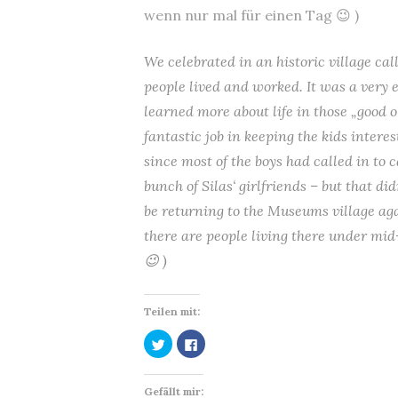
wenn nur mal für einen Tag 😉 )
We celebrated in an historic village cal
people lived and worked. It was a very e
learned more about life in those „good 
fantastic job in keeping the kids intere
since most of the boys had called in to c
bunch of Silas‘ girlfriends – but that d
be returning to the Museums village a
there are people living there under mid-
😉 )
Teilen mit:
K
K
l
l
i
i
c
c
k
k
Gefällt mir:
,
,