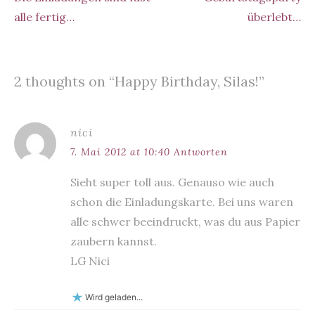
Beitragsnavigation
d
d
k
i
i
alle fertig…
überlebt…
n
n
n
n
e
e
u
u
e
e
m
m
F
F
2 thoughts on “
Happy Birthday, Silas!
”
e
e
n
n
s
s
t
t
e
e
r
r
nici
g
g
e
e
ö
ö
7. Mai 2012 at 10:40
Antworten
f
f
f
f
n
n
Sieht super toll aus. Genauso wie auch
e
e
t
t
schon die Einladungskarte. Bei uns waren
)
)
alle schwer beeindruckt, was du aus Papier
zaubern kannst.
LG Nici
Wird geladen...