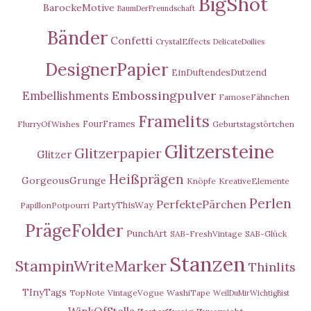
BigShot
BarockeMotive
BaumDerFreundschaft
Bänder
Confetti
CrystalEffects
DelicateDoilies
DesignerPapier
EinDuftendesDutzend
Embossingpulver
Embellishments
FamoseFähnchen
Framelits
FourFrames
FlurryOfWishes
Geburtstagstörtchen
Glitzersteine
Glitzerpapier
Glitzer
Heißprägen
GorgeousGrunge
Knöpfe
KreativeElemente
Perlen
PerfektePärchen
PartyThisWay
PapillonPotpourri
PrägeFolder
PunchArt
SAB-FreshVintage
SAB-Glück
Stanzen
StampinWriteMarker
Thinlits
TInyTags
TopNote
VintageVogue
WashiTape
WeilDuMirWichtigBist