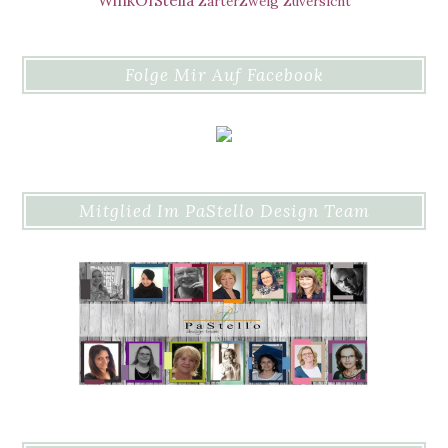
WinkOfStella
ZarterZweig
Zuversicht
Folge Mir Auf Facebook
Mitglied Im PaStello Design Team